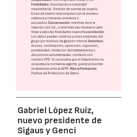
Finalidades:
Suscripción a nuestra(s)
newsletter(s). Gestión de cuenta de usuario.
Envío de emails relacionados con la misma o
relativos a intereses similares o
asociados.
Conservación:
mientras dure la
relación con Ud., o mientras sea necesario para
llevar a cabo las finalidades especificadas
Cesión:
Los datos pueden cederse a otras
empresas del
grupo
por motivos de gestión interna.
Derechos:
Acceso, rectificación, oposición, supresión,
portabilidad, limitación del tratatamiento y
decisiones automatizadas:
contacte con
nuestro DPD
. Si considera que el tratamiento no
se ajusta a la normativa vigente, puede presentar
reclamación ante la
AEPD
.
Más información:
Política de Protección de Datos
Gabriel López Ruiz,
nuevo presidente de
Sigaus y Genci