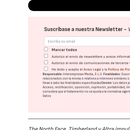
Suscríbase a nuestra Newsletter -
Marcar todos
Autorizo el envío de newsletters y avisos inform
Autorizo el envío de comunicaciones de terceros 
He leído y acepto el
Aviso Legal
y la
Política de Pr
Responsable:
Interempresas Media, S.L.U.
Finalidades:
Suscri
relacionados con la misma o relativos a intereses similares 
llevar a cabo las finalidades especificadas
Cesión:
Los datos p
Acceso, rectificación, oposición, supresión, portabilidad, l
considera que el tratamiento no se ajusta a la normativa vige
Datos
The North Face, Timberland y Altra impul