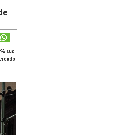
de
5% sus
mercado