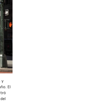
 y
año. El
stró
 del