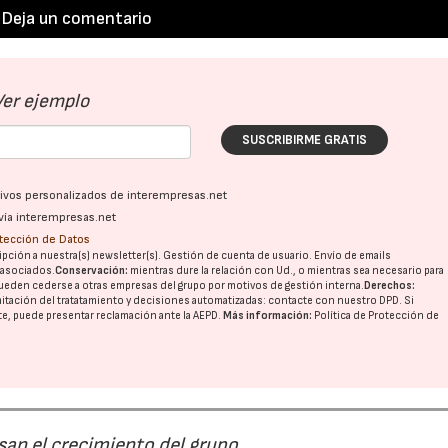
Deja un comentario
Ver ejemplo
SUSCRIBIRME GRATIS
ativos personalizados de interempresas.net
vía interempresas.net
otección de Datos
pción a nuestra(s) newsletter(s). Gestión de cuenta de usuario. Envío de emails
o asociados.
Conservación:
mientras dure la relación con Ud., o mientras sea necesario para
ueden cederse a otras
empresas del grupo
por motivos de gestión interna.
Derechos:
imitación del tratatamiento y decisiones automatizadas:
contacte con nuestro DPD
. Si
nte, puede presentar reclamación ante la
AEPD
.
Más información:
Política de Protección de
san el crecimiento del grupo