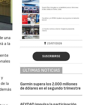
de una
á a la
23/07/2026
dente
SUSCRIBIRSE
onales
ÚLTIMAS NOTICIAS
 y
de la
Garmin supera los 2.000 millones
de dólares en el segundo trimestre
 además
AFYDAD impulsa la participación