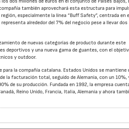
 los dos millones de euros en el conjunto de Países Bajos, 
compañía también aprovechará esta estructura para impul
región, especialmente la línea “Buff Safety”, centrada en e
 representa alrededor del 7% del negocio pese a llevar dos
nzamiento de nuevas categorías de producto durante este
ines deportivos y una nueva gama de guantes, con el objeti
nicos y outdoor.
ave para la compañía catalana. Estados Unidos se mantien
 de la facturación total, seguido de Alemania, con un 10%, 
l 90% de su producción. Fundada en 1992, la empresa cuent
anadá, Reino Unido, Francia, Italia, Alemania y ahora tamb