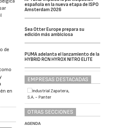
Bélgica
española en la nueva etapa de ISPO
sar
Amsterdam 2026
l
Sea Otter Europe prepara su
edición más ambiciosa
vo de
PUMA adelanta el lanzamiento de la
HYBRID RCN HYROX NITRO ELITE
e como
y
EMPRESAS DESTACADAS
a
ién en
OTRAS SECCIONES
AGENDA