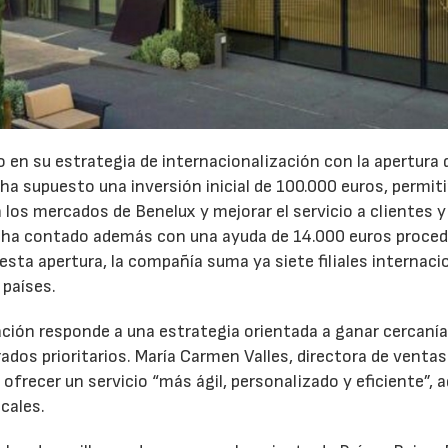
en su estrategia de internacionalización con la apertura 
 ha supuesto una inversión inicial de 100.000 euros, permitir
23/07/2026
30/07/2026
los mercados de Benelux y mejorar el servicio a clientes y
ra ha contado además con una ayuda de 14.000 euros proce
 esta apertura, la compañía suma ya siete filiales internaci
 países.
ión responde a una estrategia orientada a ganar cercanía
os prioritarios. María Carmen Valles, directora de ventas 
á ofrecer un servicio “más ágil, personalizado y eficiente”,
ocales.