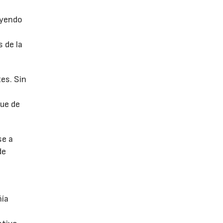
uyendo
 de la
es. Sin
fue de
se a
de
ñía