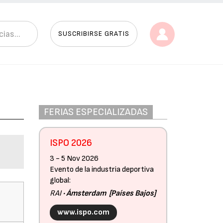
SUSCRIBIRSE GRATIS
FERIAS ESPECIALIZADAS
ISPO 2026
3 - 5 Nov 2026
Evento de la industria deportiva
global:
RAI
Ámsterdam
Países Bajos
www.ispo.com