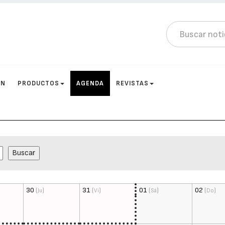
ÓN
PRODUCTOS
AGENDA
REVISTAS
30
(
)
31
(
)
01
(
)
02
(
)
Ju
Vi
Sá
Do