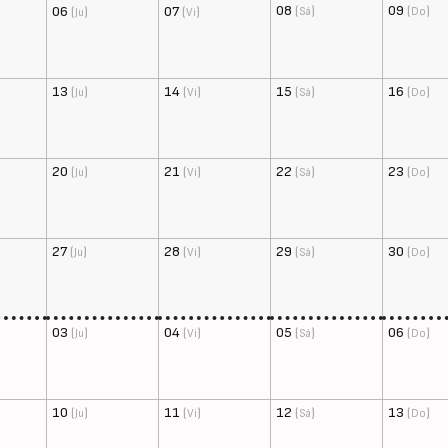
08
(
)
09
(
)
06
(
)
07
(
)
Sá
Do
Ju
Vi
13
(
)
14
(
)
15
(
)
16
(
)
Ju
Vi
Sá
Do
20
(
)
21
(
)
22
(
)
23
(
)
Ju
Vi
Sá
Do
27
(
)
28
(
)
29
(
)
30
(
)
Ju
Vi
Sá
Do
03
(
)
04
(
)
05
(
)
06
(
)
Ju
Vi
Sá
Do
10
(
)
11
(
)
12
(
)
13
(
)
Ju
Vi
Sá
Do