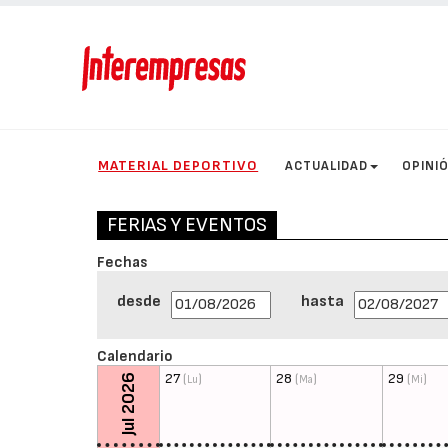
MATERIAL DEPORTIVO
ACTUALIDAD
OPINI
FERIAS Y EVENTOS
Fechas
desde
hasta
Calendario
27
(
)
28
(
)
29
(
)
Jul 2026
Lu
Ma
Mi