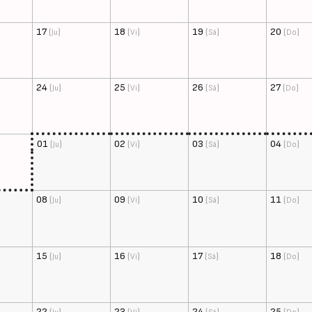
17
(
)
18
(
)
19
(
)
20
(
)
Ju
Vi
Sá
Do
24
(
)
25
(
)
26
(
)
27
(
)
Ju
Vi
Sá
Do
01
(
)
02
(
)
03
(
)
04
(
)
Ju
Vi
Sá
Do
08
(
)
09
(
)
10
(
)
11
(
)
Ju
Vi
Sá
Do
15
(
)
16
(
)
17
(
)
18
(
)
Ju
Vi
Sá
Do
22
(
)
23
(
)
24
(
)
25
(
)