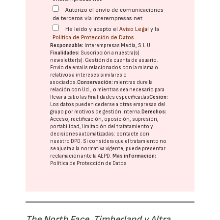
Autorizo el envío de comunicaciones
de terceros vía interempresas.net
He leído y acepto el
Aviso Legal
y la
Política de Protección de Datos
Responsable:
Interempresas Media, S.L.U.
Finalidades:
Suscripción a nuestra(s)
newsletter(s). Gestión de cuenta de usuario.
Envío de emails relacionados con la misma o
relativos a intereses similares o
asociados.
Conservación:
mientras dure la
relación con Ud., o mientras sea necesario para
llevar a cabo las finalidades especificadas
Cesión:
Los datos pueden cederse a otras
empresas del
grupo
por motivos de gestión interna.
Derechos:
Acceso, rectificación, oposición, supresión,
portabilidad, limitación del tratatamiento y
decisiones automatizadas:
contacte con
nuestro DPD
. Si considera que el tratamiento no
se ajusta a la normativa vigente, puede presentar
reclamación ante la
AEPD
.
Más información:
Política de Protección de Datos
The North Face, Timberland y Altra