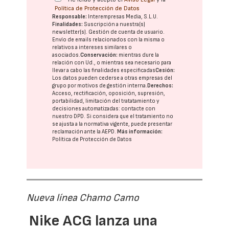
Política de Protección de Datos
Responsable:
Interempresas Media, S.L.U.
Finalidades:
Suscripción a nuestra(s)
newsletter(s). Gestión de cuenta de usuario.
Envío de emails relacionados con la misma o
relativos a intereses similares o
asociados.
Conservación:
mientras dure la
relación con Ud., o mientras sea necesario para
llevar a cabo las finalidades especificadas
Cesión:
Los datos pueden cederse a otras
empresas del
grupo
por motivos de gestión interna.
Derechos:
Acceso, rectificación, oposición, supresión,
portabilidad, limitación del tratatamiento y
decisiones automatizadas:
contacte con
nuestro DPD
. Si considera que el tratamiento no
se ajusta a la normativa vigente, puede presentar
reclamación ante la
AEPD
.
Más información:
Política de Protección de Datos
Nueva línea Chamo Camo
Nike ACG lanza una