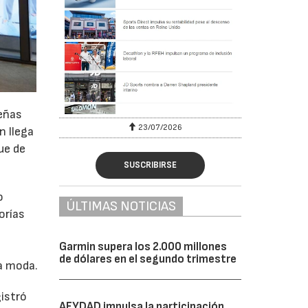
señas
23/07/2026
n llega
ue de
SUSCRIBIRSE
o
ÚLTIMAS NOTICIAS
orías
Garmin supera los 2.000 millones
de dólares en el segundo trimestre
a moda.
istró
AFYDAD impulsa la participación