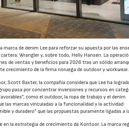
a marca de denim Lee para reforzar su apuesta por las en
23/07/2026
30/07/2026
cartera: Wrangler y, sobre todo, Helly Hansen. La operació
nes de ventas y beneficios para 2026 tras un sólido arranq
erte crecimiento de la firma noruega de outdoor y workwear.
or, Scott Baxter, la compañía considera que Lee ha lograd
l grupo pasa por concentrar inversiones y recursos en categ
avorables”, como el outdoor, la ropa de trabajo y el denim
e las marcas vinculadas a la funcionalidad y la actividad
ible y duradero” que las propuestas puramente ligadas a l
 en la estrategia de crecimiento de Kontoor. La marca reg