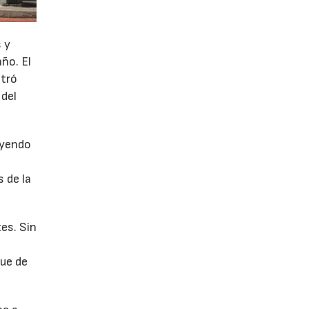
 y
año. El
stró
 del
uyendo
 de la
es. Sin
fue de