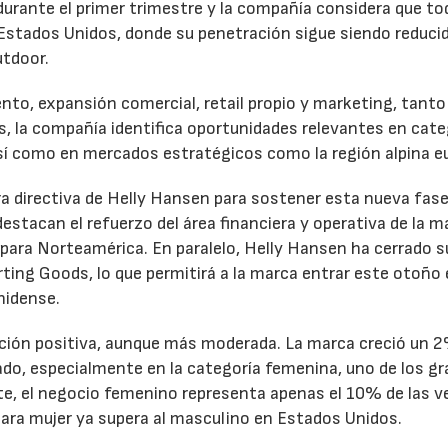
rante el primer trimestre y la compañía considera que to
Estados Unidos, donde su penetración sigue siendo reduci
utdoor.
nto, expansión comercial, retail propio y marketing, tanto
 la compañía identifica oportunidades relevantes en cate
 así como en mercados estratégicos como la región alpina e
ra directiva de Helly Hansen para sostener esta nueva fase
stacan el refuerzo del área financiera y operativa de la m
l para Norteamérica. En paralelo, Helly Hansen ha cerrado s
rting Goods, lo que permitirá a la marca entrar este otoño 
nidense.
ción positiva, aunque más moderada. La marca creció un 2
do, especialmente en la categoría femenina, uno de los g
e, el negocio femenino representa apenas el 10% de las v
para mujer ya supera al masculino en Estados Unidos.