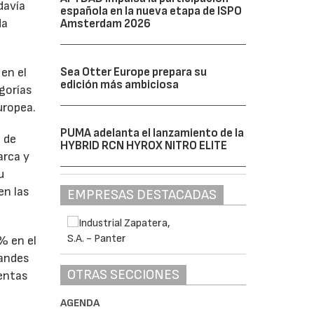
davía
española en la nueva etapa de ISPO
da
Amsterdam 2026
Sea Otter Europe prepara su
 en el
edición más ambiciosa
gorías
uropea.
PUMA adelanta el lanzamiento de la
 de
HYBRID RCN HYROX NITRO ELITE
arca y
u
en las
EMPRESAS DESTACADAS
% en el
randes
OTRAS SECCIONES
entas
AGENDA