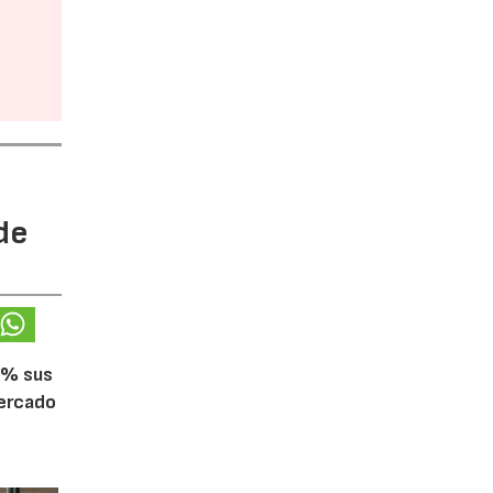
de
5% sus
mercado