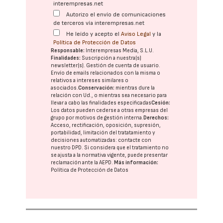
interempresas.net
Autorizo el envío de comunicaciones
de terceros vía interempresas.net
He leído y acepto el
Aviso Legal
y la
Política de Protección de Datos
Responsable:
Interempresas Media, S.L.U.
Finalidades:
Suscripción a nuestra(s)
newsletter(s). Gestión de cuenta de usuario.
Envío de emails relacionados con la misma o
relativos a intereses similares o
asociados.
Conservación:
mientras dure la
relación con Ud., o mientras sea necesario para
llevar a cabo las finalidades especificadas
Cesión:
Los datos pueden cederse a otras
empresas del
grupo
por motivos de gestión interna.
Derechos:
Acceso, rectificación, oposición, supresión,
portabilidad, limitación del tratatamiento y
decisiones automatizadas:
contacte con
nuestro DPD
. Si considera que el tratamiento no
se ajusta a la normativa vigente, puede presentar
reclamación ante la
AEPD
.
Más información:
Política de Protección de Datos