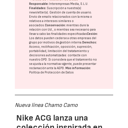
Responsable:
Interempresas Media, S.L.U.
Finalidades:
Suscripción a nuestra(s)
newsletter(s). Gestión de cuenta de usuario.
Envío de emails relacionados con la misma o
relativos a intereses similares o
asociados.
Conservación:
mientras dure la
relación con Ud., o mientras sea necesario para
llevar a cabo las finalidades especificadas
Cesión:
Los datos pueden cederse a otras
empresas del
grupo
por motivos de gestión interna.
Derechos:
Acceso, rectificación, oposición, supresión,
portabilidad, limitación del tratatamiento y
decisiones automatizadas:
contacte con
nuestro DPD
. Si considera que el tratamiento no
se ajusta a la normativa vigente, puede presentar
reclamación ante la
AEPD
.
Más información:
Política de Protección de Datos
Nueva línea Chamo Camo
Nike ACG lanza una
colección inspirada en