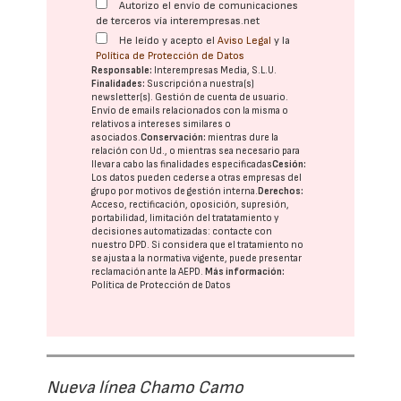
Autorizo el envío de comunicaciones
de terceros vía interempresas.net
He leído y acepto el
Aviso Legal
y la
Política de Protección de Datos
Responsable:
Interempresas Media, S.L.U.
Finalidades:
Suscripción a nuestra(s)
newsletter(s). Gestión de cuenta de usuario.
Envío de emails relacionados con la misma o
relativos a intereses similares o
asociados.
Conservación:
mientras dure la
relación con Ud., o mientras sea necesario para
llevar a cabo las finalidades especificadas
Cesión:
Los datos pueden cederse a otras
empresas del
grupo
por motivos de gestión interna.
Derechos:
Acceso, rectificación, oposición, supresión,
portabilidad, limitación del tratatamiento y
decisiones automatizadas:
contacte con
nuestro DPD
. Si considera que el tratamiento no
se ajusta a la normativa vigente, puede presentar
reclamación ante la
AEPD
.
Más información:
Política de Protección de Datos
Nueva línea Chamo Camo