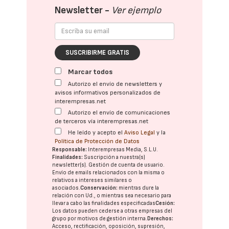
Newsletter -
Ver ejemplo
SUSCRIBIRME GRATIS
Marcar todos
Autorizo el envío de newsletters y
avisos informativos personalizados de
interempresas.net
Autorizo el envío de comunicaciones
de terceros vía interempresas.net
He leído y acepto el
Aviso Legal
y la
Política de Protección de Datos
Responsable:
Interempresas Media, S.L.U.
Finalidades:
Suscripción a nuestra(s)
newsletter(s). Gestión de cuenta de usuario.
Envío de emails relacionados con la misma o
relativos a intereses similares o
asociados.
Conservación:
mientras dure la
relación con Ud., o mientras sea necesario para
llevar a cabo las finalidades especificadas
Cesión:
Los datos pueden cederse a otras
empresas del
grupo
por motivos de gestión interna.
Derechos:
Acceso, rectificación, oposición, supresión,