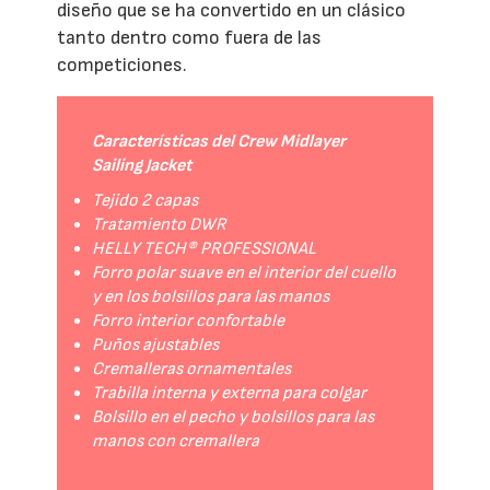
diseño que se ha convertido en un clásico
tanto dentro como fuera de las
competiciones.
Características del Crew Midlayer
Sailing Jacket
Tejido 2 capas
Tratamiento DWR
HELLY TECH® PROFESSIONAL
Forro polar suave en el interior del cuello
y en los bolsillos para las manos
Forro interior confortable
Puños ajustables
Cremalleras ornamentales
Trabilla interna y externa para colgar
Bolsillo en el pecho y bolsillos para las
manos con cremallera