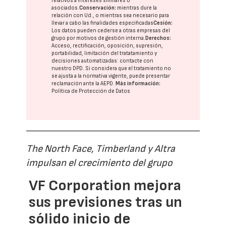
relativos a intereses similares o
asociados.
Conservación:
mientras dure la
relación con Ud., o mientras sea necesario para
llevar a cabo las finalidades especificadas
Cesión:
Los datos pueden cederse a otras
empresas del
grupo
por motivos de gestión interna.
Derechos:
Acceso, rectificación, oposición, supresión,
portabilidad, limitación del tratatamiento y
decisiones automatizadas:
contacte con
nuestro DPD
. Si considera que el tratamiento no
se ajusta a la normativa vigente, puede presentar
reclamación ante la
AEPD
.
Más información:
Política de Protección de Datos
The North Face, Timberland y Altra
impulsan el crecimiento del grupo
VF Corporation mejora
sus previsiones tras un
sólido inicio de