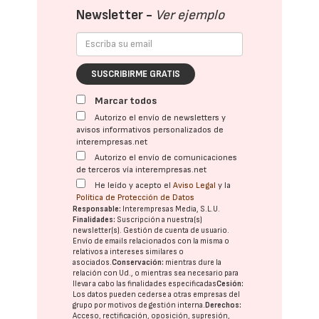
Newsletter -
Ver ejemplo
SUSCRIBIRME GRATIS
Marcar todos
Autorizo el envío de newsletters y
avisos informativos personalizados de
interempresas.net
Autorizo el envío de comunicaciones
de terceros vía interempresas.net
He leído y acepto el
Aviso Legal
y la
Política de Protección de Datos
Responsable:
Interempresas Media, S.L.U.
Finalidades:
Suscripción a nuestra(s)
newsletter(s). Gestión de cuenta de usuario.
Envío de emails relacionados con la misma o
relativos a intereses similares o
asociados.
Conservación:
mientras dure la
relación con Ud., o mientras sea necesario para
llevar a cabo las finalidades especificadas
Cesión:
Los datos pueden cederse a otras
empresas del
grupo
por motivos de gestión interna.
Derechos:
Acceso, rectificación, oposición, supresión,