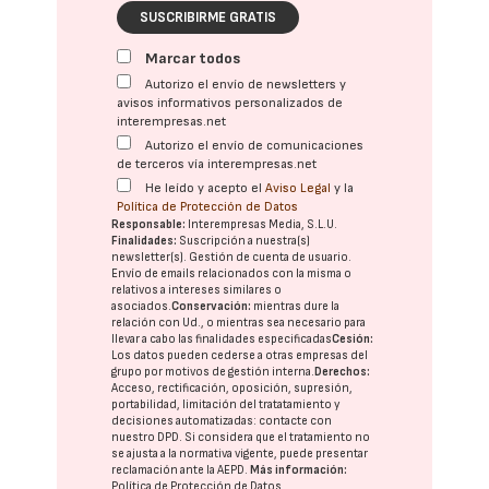
SUSCRIBIRME GRATIS
Marcar todos
Autorizo el envío de newsletters y
avisos informativos personalizados de
interempresas.net
Autorizo el envío de comunicaciones
de terceros vía interempresas.net
He leído y acepto el
Aviso Legal
y la
Política de Protección de Datos
Responsable:
Interempresas Media, S.L.U.
Finalidades:
Suscripción a nuestra(s)
newsletter(s). Gestión de cuenta de usuario.
Envío de emails relacionados con la misma o
relativos a intereses similares o
asociados.
Conservación:
mientras dure la
relación con Ud., o mientras sea necesario para
llevar a cabo las finalidades especificadas
Cesión:
Los datos pueden cederse a otras
empresas del
grupo
por motivos de gestión interna.
Derechos:
Acceso, rectificación, oposición, supresión,
portabilidad, limitación del tratatamiento y
decisiones automatizadas:
contacte con
nuestro DPD
. Si considera que el tratamiento no
se ajusta a la normativa vigente, puede presentar
reclamación ante la
AEPD
.
Más información:
Política de Protección de Datos