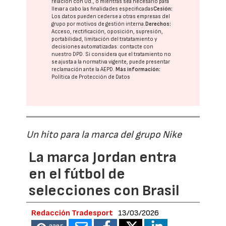
relación con Ud., o mientras sea necesario para
llevar a cabo las finalidades especificadas
Cesión:
Los datos pueden cederse a otras
empresas del
grupo
por motivos de gestión interna.
Derechos:
Acceso, rectificación, oposición, supresión,
portabilidad, limitación del tratatamiento y
decisiones automatizadas:
contacte con
nuestro DPD
. Si considera que el tratamiento no
se ajusta a la normativa vigente, puede presentar
reclamación ante la
AEPD
.
Más información:
Política de Protección de Datos
Un hito para la marca del grupo Nike
La marca Jordan entra
en el fútbol de
selecciones con Brasil
Redacción Tradesport
13/03/2026