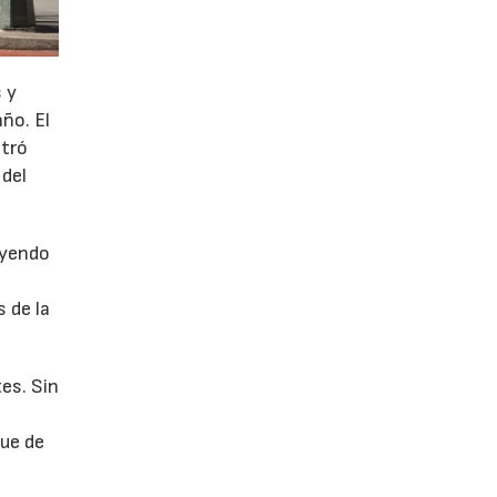
 y
año. El
stró
 del
uyendo
 de la
es. Sin
fue de