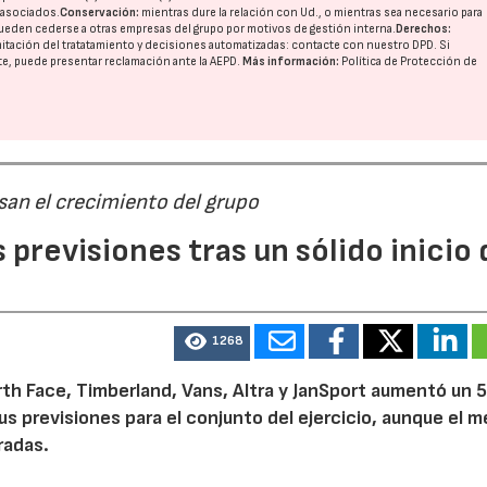
o asociados.
Conservación:
mientras dure la relación con Ud., o mientras sea necesario para
ueden cederse a otras
empresas del grupo
por motivos de gestión interna.
Derechos:
imitación del tratatamiento y decisiones automatizadas:
contacte con nuestro DPD
. Si
nte, puede presentar reclamación ante la
AEPD
.
Más información:
Política de Protección de
san el crecimiento del grupo
previsiones tras un sólido inicio 
1268
th Face, Timberland, Vans, Altra y JanSport aumentó un 
sus previsiones para el conjunto del ejercicio, aunque el 
radas.