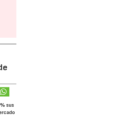
de
5% sus
mercado