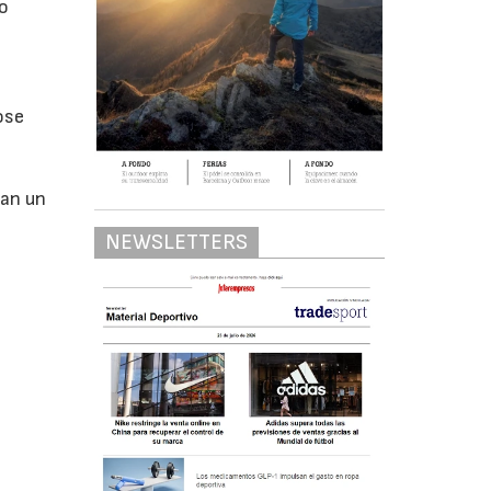
mo
ose
nan un
NEWSLETTERS