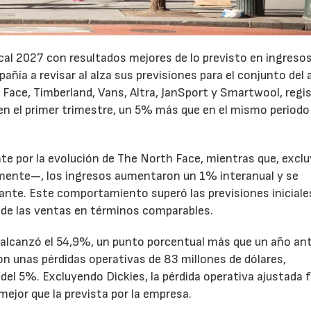
cal 2027 con resultados mejores de lo previsto en ingresos
pañía a revisar al alza sus previsiones para el conjunto del 
Face, Timberland, Vans, Altra, JanSport y Smartwool, regi
en el primer trimestre, un 5% más que en el mismo periodo
te por la evolución de The North Face, mientras que, excl
emente—, los ingresos aumentaron un 1% interanual y se
nte. Este comportamiento superó las previsiones iniciales
 de las ventas en términos comparables.
to alcanzó el 54,9%, un punto porcentual más que un año ant
n unas pérdidas operativas de 83 millones de dólares,
el 5%. Excluyendo Dickies, la pérdida operativa ajustada 
mejor que la prevista por la empresa.