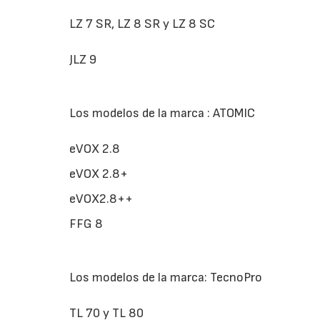
LZ 7 SR, LZ 8 SR y LZ 8 SC
JLZ 9
Los modelos de la marca : ATOMIC
eVOX 2.8
eVOX 2.8+
eVOX2.8++
FFG 8
Los modelos de la marca: TecnoPro
TL 70 y TL 80