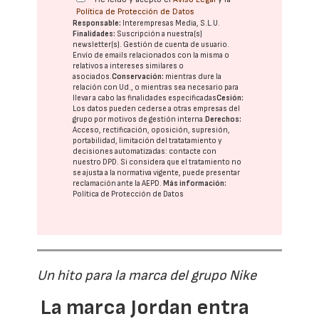
Política de Protección de Datos
Responsable:
Interempresas Media, S.L.U.
Finalidades:
Suscripción a nuestra(s)
newsletter(s). Gestión de cuenta de usuario.
Envío de emails relacionados con la misma o
relativos a intereses similares o
asociados.
Conservación:
mientras dure la
relación con Ud., o mientras sea necesario para
llevar a cabo las finalidades especificadas
Cesión:
Los datos pueden cederse a otras
empresas del
grupo
por motivos de gestión interna.
Derechos:
Acceso, rectificación, oposición, supresión,
portabilidad, limitación del tratatamiento y
decisiones automatizadas:
contacte con
nuestro DPD
. Si considera que el tratamiento no
se ajusta a la normativa vigente, puede presentar
reclamación ante la
AEPD
.
Más información:
Política de Protección de Datos
Un hito para la marca del grupo Nike
La marca Jordan entra