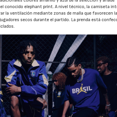
tradicionales colores amarillo y azul de la selección y añade
l conocido elephant print. A nivel técnico, la camiseta int
ar la ventilación mediante zonas de malla que favorecen l
s jugadores secos durante el partido. La prenda está confe
iclados.