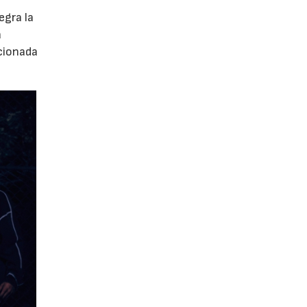
egra la
a
ccionada