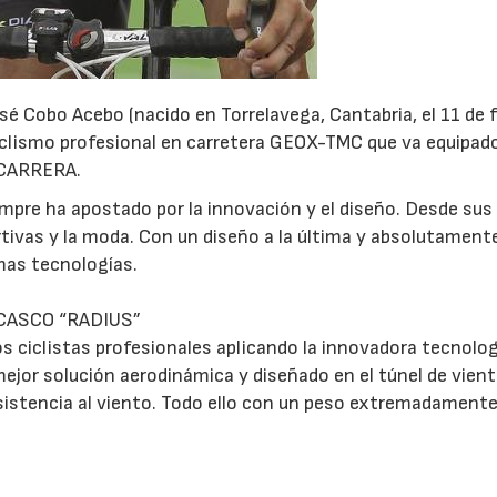
osé Cobo Acebo (nacido en Torrelavega, Cantabria, el 11 de 
ciclismo profesional en carretera GEOX-TMC que va equipado
 CARRERA.
pre ha apostado por la innovación y el diseño. Desde sus 
23/07/2026
30/07/2026
rtivas y la moda. Con un diseño a la última y absolutament
imas tecnologías.
CASCO “RADIUS”
os ciclistas profesionales aplicando la innovadora tecnolog
ejor solución aerodinámica y diseñado en el túnel de vient
istencia al viento. Todo ello con un peso extremadamente 