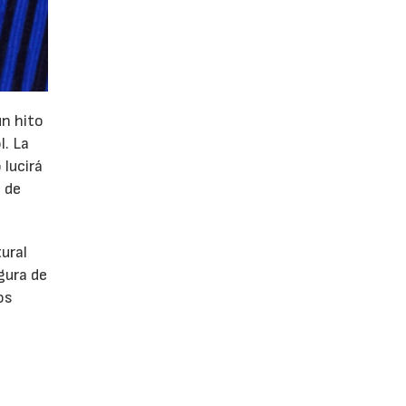
un hito
l. La
 lucirá
 de
tural
gura de
os