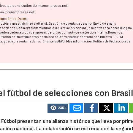
ativos personalizados de interempresas.net
vía interempresas.net
otección de Datos
pción a nuestra(s) newsletter(s). Gestión de cuenta de usuario. Envío de emails
o asociados.
Conservación:
mientras dure la relación con Ud., o mientras sea necesario para
ueden cederse a otras
empresas del grupo
por motivos de gestión interna.
Derechos:
imitación del tratatamiento y decisiones automatizadas:
contacte con nuestro DPD
. Si
nte, puede presentar reclamación ante la
AEPD
.
Más información:
Política de Protección de
l fútbol de selecciones con Brasi
2351
 Fútbol presentan una alianza histórica que lleva por prim
ración nacional. La colaboración se estrena con la segun