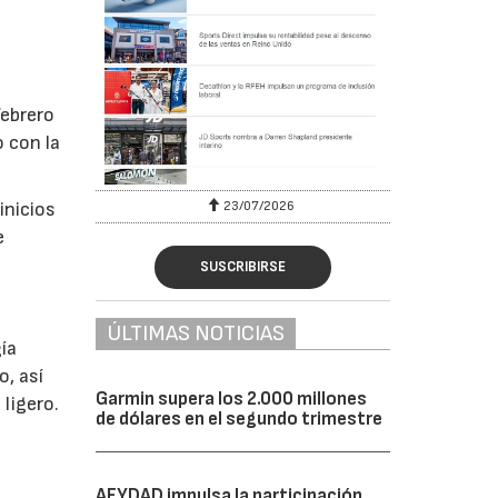
febrero
 con la
inicios
23/07/2026
e
SUSCRIBIRSE
ÚLTIMAS NOTICIAS
ía
o, así
Garmin supera los 2.000 millones
ligero.
de dólares en el segundo trimestre
AFYDAD impulsa la participación