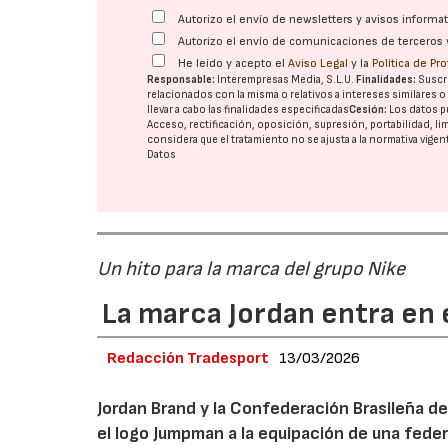
Autorizo el envío de newsletters y avisos inform
Autorizo el envío de comunicaciones de terceros 
He leído y acepto el
Aviso Legal
y la
Política de Pr
Responsable:
Interempresas Media, S.L.U.
Finalidades:
Suscri
relacionados con la misma o relativos a intereses similares 
llevar a cabo las finalidades especificadas
Cesión:
Los datos p
Acceso, rectificación, oposición, supresión, portabilidad, l
considera que el tratamiento no se ajusta a la normativa vige
Datos
Un hito para la marca del grupo Nike
La marca Jordan entra en e
Redacción Tradesport
13/03/2026
Jordan Brand y la Confederación Brasileña de
el logo Jumpman a la equipación de una fede