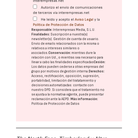
interempresas.net
Autorizo el envío de comunicaciones
de terceros vía interempresas.net
He leído y acepto el
Aviso Legal
y la
Política de Protección de Datos
Responsable:
Interempresas Media, S.L.U.
Finalidades:
Suscripción a nuestra(s)
newsletter(s). Gestión de cuenta de usuario.
Envío de emails relacionados con la misma o
relativos a intereses similares o
asociados.
Conservación:
mientras dure la
relación con Ud., o mientras sea necesario para
llevar a cabo las finalidades especificadas
Cesión:
Los datos pueden cederse a otras
empresas del
grupo
por motivos de gestión interna.
Derechos:
Acceso, rectificación, oposición, supresión,
portabilidad, limitación del tratatamiento y
decisiones automatizadas:
contacte con
nuestro DPD
. Si considera que el tratamiento no
se ajusta a la normativa vigente, puede presentar
reclamación ante la
AEPD
.
Más información:
Política de Protección de Datos