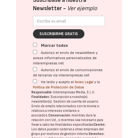
Suscríbase a nuestra
Newsletter -
Ver ejemplo
SUSCRIBIRME GRATIS
Marcar todos
Autorizo el envío de newsletters y
avisos informativos personalizados de
interempresas.net
Autorizo el envío de comunicaciones
de terceros vía interempresas.net
He leído y acepto el
Aviso Legal
y la
Política de Protección de Datos
Responsable:
Interempresas Media, S.L.U.
Finalidades:
Suscripción a nuestra(s)
newsletter(s). Gestión de cuenta de usuario.
Envío de emails relacionados con la misma o
relativos a intereses similares o
asociados.
Conservación:
mientras dure la
relación con Ud., o mientras sea necesario para
llevar a cabo las finalidades especificadas
Cesión:
Los datos pueden cederse a otras
empresas del
grupo
por motivos de gestión interna.
Derechos: