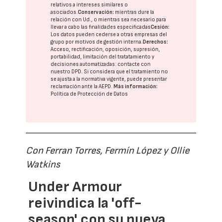
relativos a intereses similares o
asociados.
Conservación:
mientras dure la
relación con Ud., o mientras sea necesario para
llevar a cabo las finalidades especificadas
Cesión:
Los datos pueden cederse a otras
empresas del
grupo
por motivos de gestión interna.
Derechos:
Acceso, rectificación, oposición, supresión,
portabilidad, limitación del tratatamiento y
decisiones automatizadas:
contacte con
nuestro DPD
. Si considera que el tratamiento no
se ajusta a la normativa vigente, puede presentar
reclamación ante la
AEPD
.
Más información:
Política de Protección de Datos
Con Ferran Torres, Fermín López y Ollie
Watkins
Under Armour
reivindica la 'off-
season' con su nueva