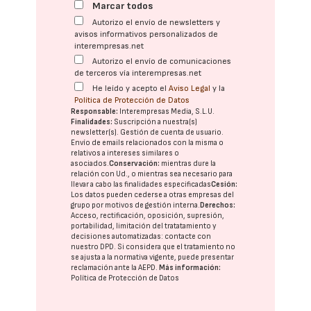
Marcar todos
Autorizo el envío de newsletters y
avisos informativos personalizados de
interempresas.net
Autorizo el envío de comunicaciones
de terceros vía interempresas.net
He leído y acepto el
Aviso Legal
y la
Política de Protección de Datos
Responsable:
Interempresas Media, S.L.U.
Finalidades:
Suscripción a nuestra(s)
newsletter(s). Gestión de cuenta de usuario.
Envío de emails relacionados con la misma o
relativos a intereses similares o
asociados.
Conservación:
mientras dure la
relación con Ud., o mientras sea necesario para
llevar a cabo las finalidades especificadas
Cesión:
Los datos pueden cederse a otras
empresas del
grupo
por motivos de gestión interna.
Derechos:
Acceso, rectificación, oposición, supresión,
portabilidad, limitación del tratatamiento y
decisiones automatizadas:
contacte con
nuestro DPD
. Si considera que el tratamiento no
se ajusta a la normativa vigente, puede presentar
reclamación ante la
AEPD
.
Más información:
Política de Protección de Datos