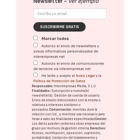
Newsletter -
Ver ejemplo
SUSCRIBIRME GRATIS
Marcar todos
Autorizo el envío de newsletters y
avisos informativos personalizados de
interempresas.net
Autorizo el envío de comunicaciones
de terceros vía interempresas.net
He leído y acepto el
Aviso Legal
y la
Política de Protección de Datos
Responsable:
Interempresas Media, S.L.U.
Finalidades:
Suscripción a nuestra(s)
newsletter(s). Gestión de cuenta de usuario.
Envío de emails relacionados con la misma o
relativos a intereses similares o
asociados.
Conservación:
mientras dure la
relación con Ud., o mientras sea necesario para
llevar a cabo las finalidades especificadas
Cesión:
Los datos pueden cederse a otras
empresas del
grupo
por motivos de gestión interna.
Derechos:
Acceso, rectificación, oposición, supresión,
portabilidad, limitación del tratatamiento y