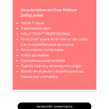
Características del Crew Midlayer
Sailing Jacket
Tejido 2 capas
Tratamiento DWR
HELLY TECH® PROFESSIONAL
Forro polar suave en el interior del cuello
y en los bolsillos para las manos
Forro interior confortable
Puños ajustables
Cremalleras ornamentales
Trabilla interna y externa para colgar
Bolsillo en el pecho y bolsillos para las
manos con cremallera
ver/escribir comentarios