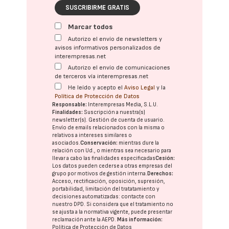
SUSCRIBIRME GRATIS
Marcar todos
Autorizo el envío de newsletters y
avisos informativos personalizados de
interempresas.net
Autorizo el envío de comunicaciones
de terceros vía interempresas.net
He leído y acepto el
Aviso Legal
y la
Política de Protección de Datos
Responsable:
Interempresas Media, S.L.U.
Finalidades:
Suscripción a nuestra(s)
newsletter(s). Gestión de cuenta de usuario.
Envío de emails relacionados con la misma o
relativos a intereses similares o
asociados.
Conservación:
mientras dure la
relación con Ud., o mientras sea necesario para
llevar a cabo las finalidades especificadas
Cesión:
Los datos pueden cederse a otras
empresas del
grupo
por motivos de gestión interna.
Derechos:
Acceso, rectificación, oposición, supresión,
portabilidad, limitación del tratatamiento y
decisiones automatizadas:
contacte con
nuestro DPD
. Si considera que el tratamiento no
se ajusta a la normativa vigente, puede presentar
reclamación ante la
AEPD
.
Más información:
Política de Protección de Datos