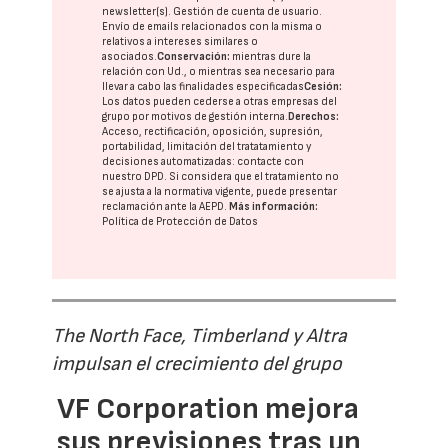
newsletter(s). Gestión de cuenta de usuario.
Envío de emails relacionados con la misma o
relativos a intereses similares o
asociados.
Conservación:
mientras dure la
relación con Ud., o mientras sea necesario para
llevar a cabo las finalidades especificadas
Cesión:
Los datos pueden cederse a otras
empresas del
grupo
por motivos de gestión interna.
Derechos:
Acceso, rectificación, oposición, supresión,
portabilidad, limitación del tratatamiento y
decisiones automatizadas:
contacte con
nuestro DPD
. Si considera que el tratamiento no
se ajusta a la normativa vigente, puede presentar
reclamación ante la
AEPD
.
Más información:
Política de Protección de Datos
The North Face, Timberland y Altra
impulsan el crecimiento del grupo
VF Corporation mejora
sus previsiones tras un