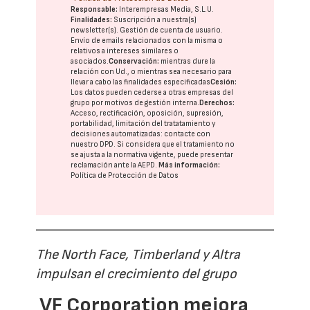
Responsable:
Interempresas Media, S.L.U.
Finalidades:
Suscripción a nuestra(s)
newsletter(s). Gestión de cuenta de usuario.
Envío de emails relacionados con la misma o
relativos a intereses similares o
asociados.
Conservación:
mientras dure la
relación con Ud., o mientras sea necesario para
llevar a cabo las finalidades especificadas
Cesión:
Los datos pueden cederse a otras
empresas del
grupo
por motivos de gestión interna.
Derechos:
Acceso, rectificación, oposición, supresión,
portabilidad, limitación del tratatamiento y
decisiones automatizadas:
contacte con
nuestro DPD
. Si considera que el tratamiento no
se ajusta a la normativa vigente, puede presentar
reclamación ante la
AEPD
.
Más información:
Política de Protección de Datos
The North Face, Timberland y Altra
impulsan el crecimiento del grupo
VF Corporation mejora