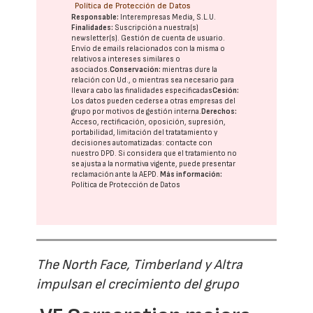
Política de Protección de Datos
Responsable:
Interempresas Media, S.L.U.
Finalidades:
Suscripción a nuestra(s)
newsletter(s). Gestión de cuenta de usuario.
Envío de emails relacionados con la misma o
relativos a intereses similares o
asociados.
Conservación:
mientras dure la
relación con Ud., o mientras sea necesario para
llevar a cabo las finalidades especificadas
Cesión:
Los datos pueden cederse a otras
empresas del
grupo
por motivos de gestión interna.
Derechos:
Acceso, rectificación, oposición, supresión,
portabilidad, limitación del tratatamiento y
decisiones automatizadas:
contacte con
nuestro DPD
. Si considera que el tratamiento no
se ajusta a la normativa vigente, puede presentar
reclamación ante la
AEPD
.
Más información:
Política de Protección de Datos
The North Face, Timberland y Altra
impulsan el crecimiento del grupo