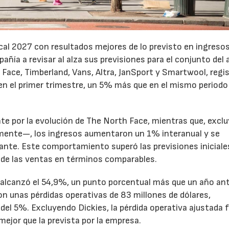
cal 2027 con resultados mejores de lo previsto en ingresos
pañía a revisar al alza sus previsiones para el conjunto del 
Face, Timberland, Vans, Altra, JanSport y Smartwool, regi
en el primer trimestre, un 5% más que en el mismo periodo
te por la evolución de The North Face, mientras que, excl
emente—, los ingresos aumentaron un 1% interanual y se
nte. Este comportamiento superó las previsiones iniciales
 de las ventas en términos comparables.
to alcanzó el 54,9%, un punto porcentual más que un año ant
n unas pérdidas operativas de 83 millones de dólares,
el 5%. Excluyendo Dickies, la pérdida operativa ajustada 
mejor que la prevista por la empresa.