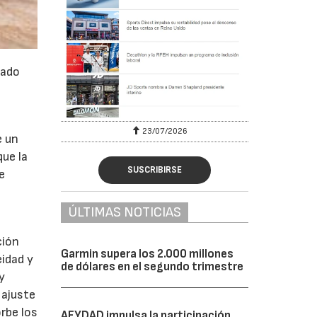
eado
23/07/2026
e un
ue la
SUSCRIBIRSE
e
ÚLTIMAS NOTICIAS
ción
Garmin supera los 2.000 millones
eidad y
de dólares en el segundo trimestre
y
 ajuste
rbe los
AFYDAD impulsa la participación