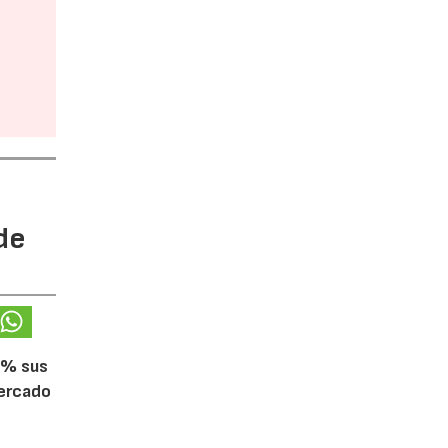
de
5% sus
mercado