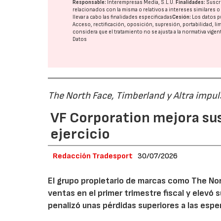
Responsable:
Interempresas Media, S.L.U.
Finalidades:
Suscri
relacionados con la misma o relativos a intereses similares 
llevar a cabo las finalidades especificadas
Cesión:
Los datos p
Acceso, rectificación, oposición, supresión, portabilidad, l
considera que el tratamiento no se ajusta a la normativa vige
Datos
The North Face, Timberland y Altra impul
VF Corporation mejora sus 
ejercicio
Redacción Tradesport
30/07/2026
El grupo propietario de marcas como The Nor
ventas en el primer trimestre fiscal y elevó 
penalizó unas pérdidas superiores a las espe