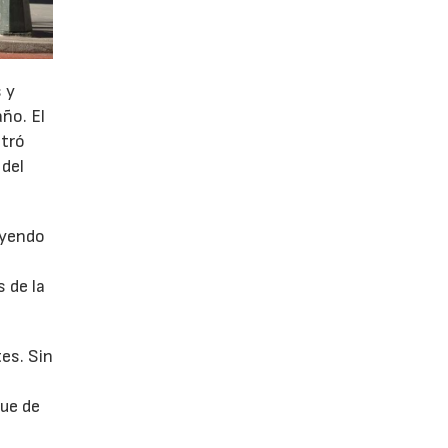
 y
año. El
stró
 del
uyendo
 de la
es. Sin
fue de