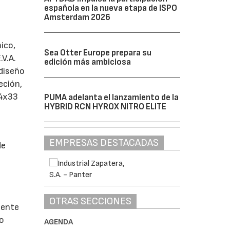
española en la nueva etapa de ISPO
Amsterdam 2026
mico,
Sea Otter Europe prepara su
.V.A.
edición más ambiciosa
 diseño
eción,
44x33
PUMA adelanta el lanzamiento de la
HYBRID RCN HYROX NITRO ELITE
EMPRESAS DESTACADAS
de
OTRAS SECCIONES
iente
yo
AGENDA