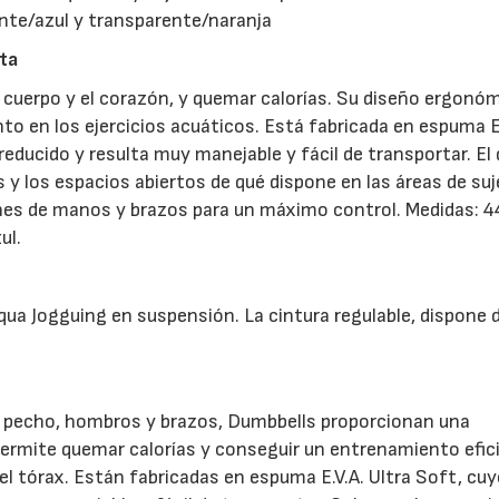
nte/azul y transparente/naranja
ta
del cuerpo y el corazón, y quemar calorías. Su diseño ergonó
o en los ejercicios acuáticos. Está fabricada en espuma E
reducido y resulta muy manejable y fácil de transportar. El
y los espacios abiertos de qué dispone en las áreas de suj
ones de manos y brazos para un máximo control. Medidas: 
ul.
Aqua Jogguing en suspensión. La cintura regulable, dispone 
er pecho, hombros y brazos, Dumbbells proporcionan una
permite quemar calorías y conseguir un entrenamiento efic
 del tórax. Están fabricadas en espuma E.V.A. Ultra Soft, cu