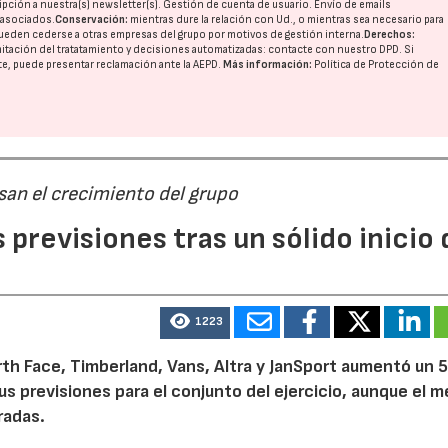
pción a nuestra(s) newsletter(s). Gestión de cuenta de usuario. Envío de emails
o asociados.
Conservación:
mientras dure la relación con Ud., o mientras sea necesario para
ueden cederse a otras
empresas del grupo
por motivos de gestión interna.
Derechos:
imitación del tratatamiento y decisiones automatizadas:
contacte con nuestro DPD
. Si
nte, puede presentar reclamación ante la
AEPD
.
Más información:
Política de Protección de
san el crecimiento del grupo
previsiones tras un sólido inicio 
1223
th Face, Timberland, Vans, Altra y JanSport aumentó un 
sus previsiones para el conjunto del ejercicio, aunque el 
radas.