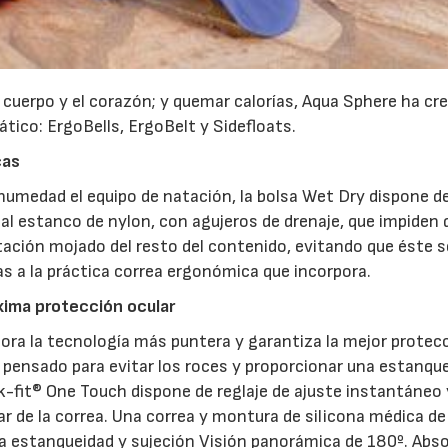
el cuerpo y el corazón; y quemar calorías, Aqua Sphere ha cr
ico: ErgoBells, ErgoBelt y Sidefloats.
cas
23/07/2026
30/07/2026
humedad el equipo de natación, la bolsa Wet Dry dispone d
 estanco de nylon, con agujeros de drenaje, que impiden q
ación mojado del resto del contenido, evitando que éste s
s a la práctica correa ergonómica que incorpora.
xima protección ocular
pora la tecnología más puntera y garantiza la mejor protec
á pensado para evitar los roces y proporcionar una estanqu
ck-fit® One Touch dispone de reglaje de ajuste instantáneo 
rar de la correa. Una correa y montura de silicona médica de
ma estanqueidad y sujeción Visión panorámica de 180º. Abso