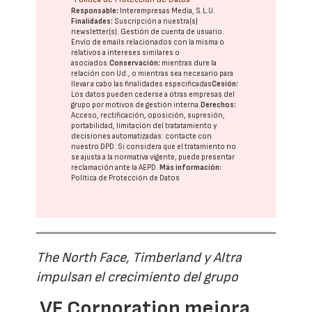
Responsable:
Interempresas Media, S.L.U.
Finalidades:
Suscripción a nuestra(s)
newsletter(s). Gestión de cuenta de usuario.
Envío de emails relacionados con la misma o
relativos a intereses similares o
asociados.
Conservación:
mientras dure la
relación con Ud., o mientras sea necesario para
llevar a cabo las finalidades especificadas
Cesión:
Los datos pueden cederse a otras
empresas del
grupo
por motivos de gestión interna.
Derechos:
Acceso, rectificación, oposición, supresión,
portabilidad, limitación del tratatamiento y
decisiones automatizadas:
contacte con
nuestro DPD
. Si considera que el tratamiento no
se ajusta a la normativa vigente, puede presentar
reclamación ante la
AEPD
.
Más información:
Política de Protección de Datos
The North Face, Timberland y Altra
impulsan el crecimiento del grupo
VF Corporation mejora