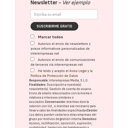
Newsletter -
Ver ejemplo
SUSCRIBIRME GRATIS
Marcar todos
Autorizo el envío de newsletters y
avisos informativos personalizados de
interempresas.net
Autorizo el envío de comunicaciones
de terceros vía interempresas.net
He leído y acepto el
Aviso Legal
y la
Política de Protección de Datos
Responsable:
Interempresas Media, S.L.U.
Finalidades:
Suscripción a nuestra(s)
newsletter(s). Gestión de cuenta de usuario.
Envío de emails relacionados con la misma o
relativos a intereses similares o
asociados.
Conservación:
mientras dure la
relación con Ud., o mientras sea necesario para
llevar a cabo las finalidades especificadas
Cesión:
Los datos pueden cederse a otras
empresas del
grupo
por motivos de gestión interna.
Derechos:
Acceso, rectificación, oposición, supresión,
portabilidad, limitación del tratatamiento y