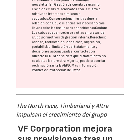
newsletter(s). Gestión de cuenta de usuario.
Envío de emails relacionados con la misma o
relativos a intereses similares o
asociados.
Conservación:
mientras dure la
relación con Ud., o mientras sea necesario para
llevar a cabo las finalidades especificadas
Cesión:
Los datos pueden cederse a otras
empresas del
grupo
por motivos de gestión interna.
Derechos:
Acceso, rectificación, oposición, supresión,
portabilidad, limitación del tratatamiento y
decisiones automatizadas:
contacte con
nuestro DPD
. Si considera que el tratamiento no
se ajusta a la normativa vigente, puede presentar
reclamación ante la
AEPD
.
Más información:
Política de Protección de Datos
The North Face, Timberland y Altra
impulsan el crecimiento del grupo
VF Corporation mejora
sus previsiones tras un