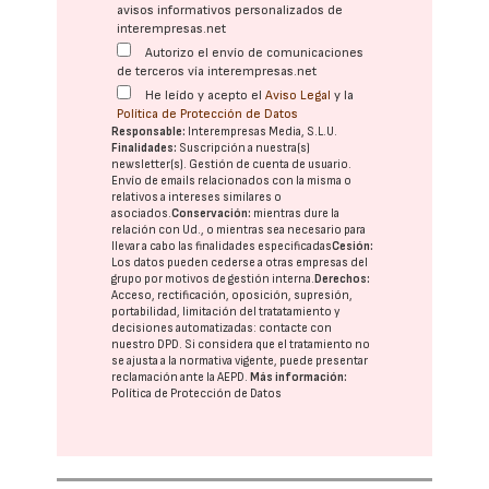
avisos informativos personalizados de
interempresas.net
Autorizo el envío de comunicaciones
de terceros vía interempresas.net
He leído y acepto el
Aviso Legal
y la
Política de Protección de Datos
Responsable:
Interempresas Media, S.L.U.
Finalidades:
Suscripción a nuestra(s)
newsletter(s). Gestión de cuenta de usuario.
Envío de emails relacionados con la misma o
relativos a intereses similares o
asociados.
Conservación:
mientras dure la
relación con Ud., o mientras sea necesario para
llevar a cabo las finalidades especificadas
Cesión:
Los datos pueden cederse a otras
empresas del
grupo
por motivos de gestión interna.
Derechos:
Acceso, rectificación, oposición, supresión,
portabilidad, limitación del tratatamiento y
decisiones automatizadas:
contacte con
nuestro DPD
. Si considera que el tratamiento no
se ajusta a la normativa vigente, puede presentar
reclamación ante la
AEPD
.
Más información:
Política de Protección de Datos