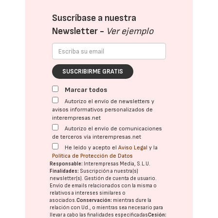
Suscríbase a nuestra
Newsletter -
Ver ejemplo
SUSCRIBIRME GRATIS
Marcar todos
Autorizo el envío de newsletters y
avisos informativos personalizados de
interempresas.net
Autorizo el envío de comunicaciones
de terceros vía interempresas.net
He leído y acepto el
Aviso Legal
y la
Política de Protección de Datos
Responsable:
Interempresas Media, S.L.U.
Finalidades:
Suscripción a nuestra(s)
newsletter(s). Gestión de cuenta de usuario.
Envío de emails relacionados con la misma o
relativos a intereses similares o
asociados.
Conservación:
mientras dure la
relación con Ud., o mientras sea necesario para
llevar a cabo las finalidades especificadas
Cesión: