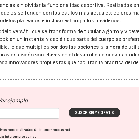
ncias sin olvidar la funcionalidad deportiva. Realizados e
 modelos se funden con los estilos más actuales: colores ma
, modelos plateados e incluso estampados navideños.
elo versátil que se transforma de tubular a gorro y vicev
look en un instante y decidir qué parte del cuerpo se prefier
le, lo que multiplica por dos las opciones a la hora de utili
oras en diseño son claves en el desarrollo de nuevos produ
23/07/2026
30/07/2026
da innovadores propuestas que facilitan la práctica del d
Ver ejemplo
SUSCRIBIRME GRATIS
ativos personalizados de interempresas.net
vía interempresas.net