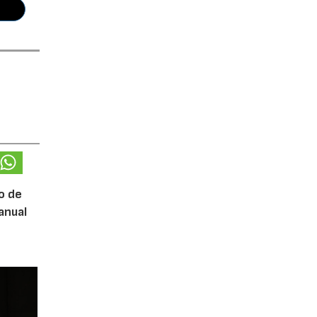
o de
anual