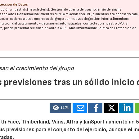
otección de Datos
pción a nuestra(s) newsletter(s). Gestión de cuenta de usuario. Envío de emails
o asociados.
Conservación:
mientras dure la relación con Ud., o mientras sea necesario para
ueden cederse a otras
empresas del grupo
por motivos de gestión interna.
Derechos:
imitación del tratatamiento y decisiones automatizadas:
contacte con nuestro DPD
. Si
nte, puede presentar reclamación ante la
AEPD
.
Más información:
Política de Protección de
san el crecimiento del grupo
previsiones tras un sólido inicio 
1174
th Face, Timberland, Vans, Altra y JanSport aumentó un 
sus previsiones para el conjunto del ejercicio, aunque el 
radas.