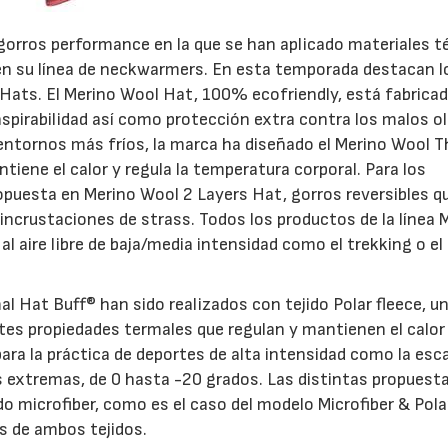
gorros performance en la que se han aplicado materiales t
 en su línea de neckwarmers. En esta temporada destacan l
 Hats. El Merino Wool Hat, 100% ecofriendly, está fabrica
pirabilidad así como protección extra contra los malos ol
entornos más fríos, la marca ha diseñado el Merino Wool 
ene el calor y regula la temperatura corporal. Para los
opuesta en Merino Wool 2 Layers Hat, gorros reversibles q
incrustaciones de strass. Todos los productos de la línea 
 aire libre de baja/media intensidad como el trekking o el 
l Hat Buff® han sido realizados con tejido Polar fleece, u
ntes propiedades termales que regulan y mantienen el calor
ara la práctica de deportes de alta intensidad como la esca
 extremas, de 0 hasta -20 grados. Las distintas propuest
o microfiber, como es el caso del modelo Microfiber & Pola
s de ambos tejidos.