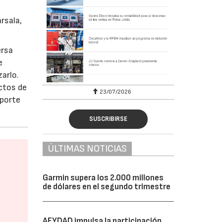
n
rsala,
ersa
e
zarlo.
ctos de
23/07/2026
eporte
SUSCRIBIRSE
ÚLTIMAS NOTICIAS
Garmin supera los 2.000 millones
de dólares en el segundo trimestre
AFYDAD impulsa la participación