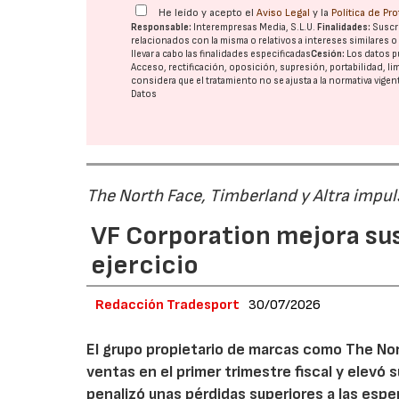
He leído y acepto el
Aviso Legal
y la
Política de Pr
Responsable:
Interempresas Media, S.L.U.
Finalidades:
Suscri
relacionados con la misma o relativos a intereses similares 
llevar a cabo las finalidades especificadas
Cesión:
Los datos p
Acceso, rectificación, oposición, supresión, portabilidad, l
considera que el tratamiento no se ajusta a la normativa vige
Datos
The North Face, Timberland y Altra impul
VF Corporation mejora sus 
ejercicio
Redacción Tradesport
30/07/2026
El grupo propietario de marcas como The Nor
ventas en el primer trimestre fiscal y elevó 
penalizó unas pérdidas superiores a las espe