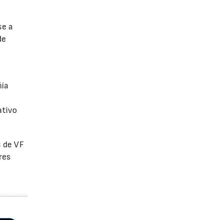
se a
de
ñía
ativo
s de VF
res