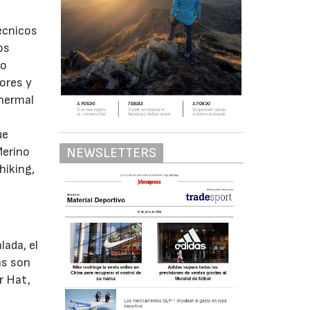
écnicos
os
do
ores y
Thermal
ue
Merino
NEWSLETTERS
hiking,
n
lada, el
as son
r Hat,