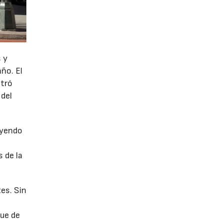
 y
año. El
stró
 del
uyendo
 de la
es. Sin
fue de