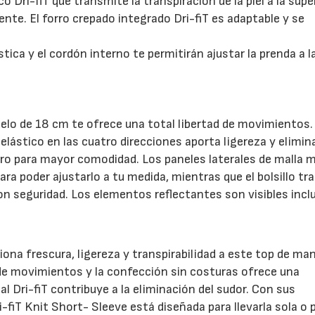
Dri-fiT que transmite la transpiración de la piel a la super
nte. El forro crepado integrado Dri-fiT es adaptable y se
tica y el cordón interno te permitirán ajustar la prenda a l
elo de 18 cm te ofrece una total libertad de movimientos.
 elástico en las cuatro direcciones aporta ligereza y elimin
ro para mayor comodidad. Los paneles laterales de malla 
ara poder ajustarlo a tu medida, mientras que el bolsillo tr
on seguridad. Los elementos reflectantes son visibles incl
iona frescura, ligereza y transpirabilidad a este top de ma
 de movimientos y la confección sin costuras ofrece una
 Dri-fiT contribuye a la eliminación del sudor. Con sus
-fiT Knit Short- Sleeve está diseñada para llevarla sola o 