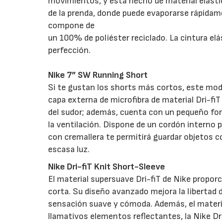
movimientos, y está hecho de material elástico 
de la prenda, donde puede evaporarse rápidame
compone de
un 100% de poliéster reciclado. La cintura elás
perfección.
Nike 7” SW Running Short
Si te gustan los shorts más cortos, este mod
capa externa de microfibra de material Dri-fiT
del sudor; además, cuenta con un pequeño for
la ventilación. Dispone de un cordón interno p
con cremallera te permitirá guardar objetos c
escasa luz.
Nike Dri-fiT Knit Short-Sleeve
El material supersuave Dri-fiT de Nike proporc
corta. Su diseño avanzado mejora la libertad
sensación suave y cómoda. Además, el material
llamativos elementos reflectantes, la Nike Dri