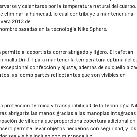
servarse y calentarse por la temperatura natural del cuerpo.
e eliminar la humedad, lo cual contribuye a mantener una
avera 2013 de
 hombre basadas en la tecnología Nike Sphere.
a permite al deportista correr abrigado y ligero. El tafetán
23/07/2026
30/07/2026
on malla Dri-fiT para mantener la temperatura óptima del c
excepcional confección y ajuste, además de su cuello alza
tos, así como partes reflectantes que son visibles en
a protección térmica y transpirabilidad de la tecnología Ni
ás abrigarte las manos gracias a las manoplas integradas 
pación de silicona que proporciona cobertura adicional en
rasero permite llevar objetos pequeños con seguridad, y los
or sea visible incluso con muy poca luz.