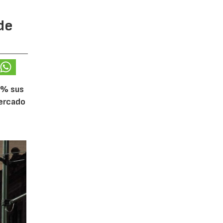
de
5% sus
mercado