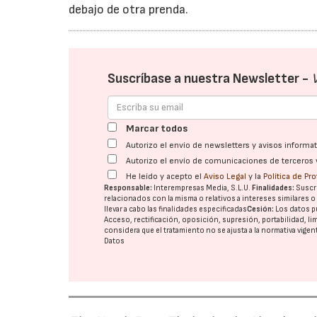
debajo de otra prenda.
Suscríbase a nuestra Newsletter -
Marcar todos
Autorizo el envío de newsletters y avisos inform
Autorizo el envío de comunicaciones de terceros 
He leído y acepto el
Aviso Legal
y la
Política de Pr
Responsable:
Interempresas Media, S.L.U.
Finalidades:
Suscri
relacionados con la misma o relativos a intereses similares 
llevar a cabo las finalidades especificadas
Cesión:
Los datos p
Acceso, rectificación, oposición, supresión, portabilidad, l
considera que el tratamiento no se ajusta a la normativa vige
Datos