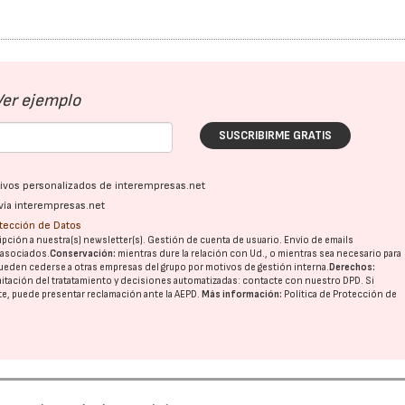
Ver ejemplo
SUSCRIBIRME GRATIS
ativos personalizados de interempresas.net
vía interempresas.net
otección de Datos
pción a nuestra(s) newsletter(s). Gestión de cuenta de usuario. Envío de emails
o asociados.
Conservación:
mientras dure la relación con Ud., o mientras sea necesario para
ueden cederse a otras
empresas del grupo
por motivos de gestión interna.
Derechos:
imitación del tratatamiento y decisiones automatizadas:
contacte con nuestro DPD
. Si
nte, puede presentar reclamación ante la
AEPD
.
Más información:
Política de Protección de