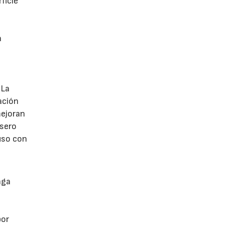
ficie
a
 La
ación
mejoran
asero
uso con
nga
por