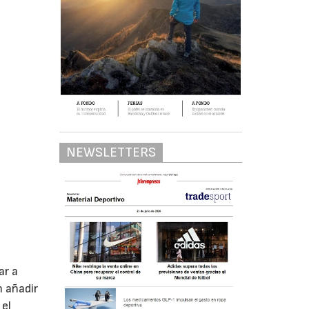
NEWSLETTERS
ar a
n añadir
 el