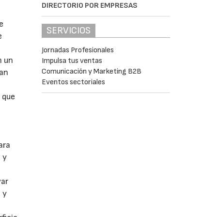
DIRECTORIO POR EMPRESAS
e
SERVICIOS
e
Jornadas Profesionales
n un
Impulsa tus ventas
Comunicación y Marketing B2B
ran
Eventos sectoriales
a que
ara
 y
var
 y