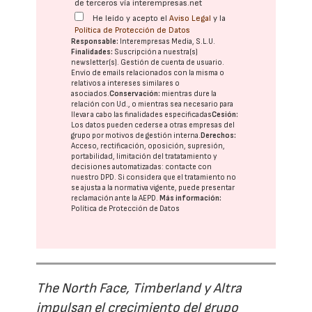
de terceros vía interempresas.net
He leído y acepto el
Aviso Legal
y la
Política de Protección de Datos
Responsable:
Interempresas Media, S.L.U.
Finalidades:
Suscripción a nuestra(s)
newsletter(s). Gestión de cuenta de usuario.
Envío de emails relacionados con la misma o
relativos a intereses similares o
asociados.
Conservación:
mientras dure la
relación con Ud., o mientras sea necesario para
llevar a cabo las finalidades especificadas
Cesión:
Los datos pueden cederse a otras
empresas del
grupo
por motivos de gestión interna.
Derechos:
Acceso, rectificación, oposición, supresión,
portabilidad, limitación del tratatamiento y
decisiones automatizadas:
contacte con
nuestro DPD
. Si considera que el tratamiento no
se ajusta a la normativa vigente, puede presentar
reclamación ante la
AEPD
.
Más información:
Política de Protección de Datos
The North Face, Timberland y Altra
impulsan el crecimiento del grupo