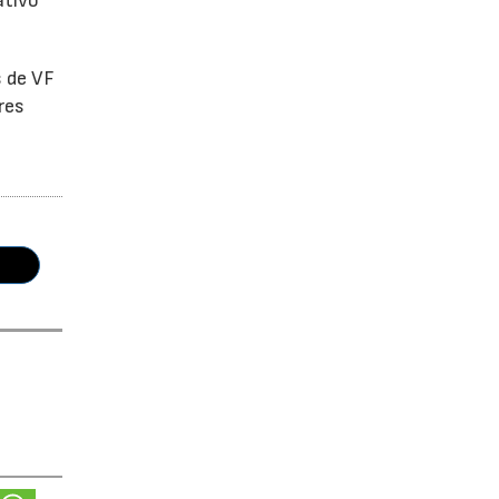
ativo
s de VF
res