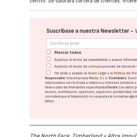
centro. Se valorará cartera de clientes. Inte
Suscríbase a nuestra Newsletter -
Marcar todos
Autorizo el envío de newsletters y avisos inform
Autorizo el envío de comunicaciones de terceros 
He leído y acepto el
Aviso Legal
y la
Política de Pr
Responsable:
Interempresas Media, S.L.U.
Finalidades:
Suscri
relacionados con la misma o relativos a intereses similares 
llevar a cabo las finalidades especificadas
Cesión:
Los datos p
Acceso, rectificación, oposición, supresión, portabilidad, l
considera que el tratamiento no se ajusta a la normativa vige
Datos
The North Face, Timberland y Altra impul