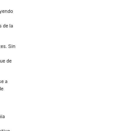
uyendo
 de la
es. Sin
fue de
se a
de
ñía