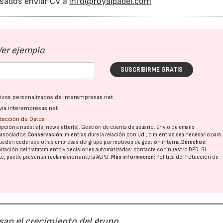
resados enviar CV a
info@royalpadel.com
Ver ejemplo
SUSCRIBIRME GRATIS
23/07/2026
30/07/2026
ativos personalizados de interempresas.net
vía interempresas.net
otección de Datos
pción a nuestra(s) newsletter(s). Gestión de cuenta de usuario. Envío de emails
o asociados.
Conservación:
mientras dure la relación con Ud., o mientras sea necesario para
ueden cederse a otras
empresas del grupo
por motivos de gestión interna.
Derechos:
imitación del tratatamiento y decisiones automatizadas:
contacte con nuestro DPD
. Si
nte, puede presentar reclamación ante la
AEPD
.
Más información:
Política de Protección de
san el crecimiento del grupo