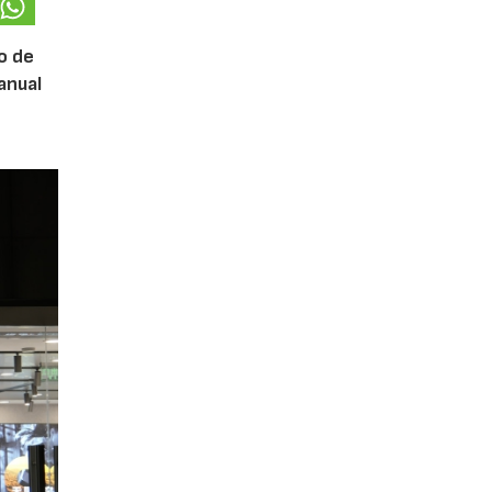
o de
anual