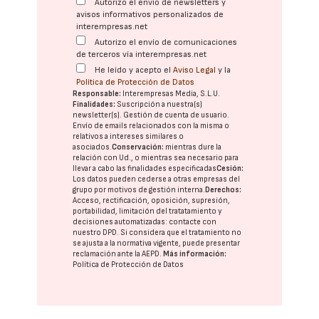
Autorizo el envío de newsletters y
avisos informativos personalizados de
interempresas.net
Autorizo el envío de comunicaciones
de terceros vía interempresas.net
He leído y acepto el
Aviso Legal
y la
Política de Protección de Datos
Responsable:
Interempresas Media, S.L.U.
Finalidades:
Suscripción a nuestra(s)
newsletter(s). Gestión de cuenta de usuario.
Envío de emails relacionados con la misma o
relativos a intereses similares o
asociados.
Conservación:
mientras dure la
relación con Ud., o mientras sea necesario para
llevar a cabo las finalidades especificadas
Cesión:
Los datos pueden cederse a otras
empresas del
grupo
por motivos de gestión interna.
Derechos:
Acceso, rectificación, oposición, supresión,
portabilidad, limitación del tratatamiento y
decisiones automatizadas:
contacte con
nuestro DPD
. Si considera que el tratamiento no
se ajusta a la normativa vigente, puede presentar
reclamación ante la
AEPD
.
Más información:
Política de Protección de Datos