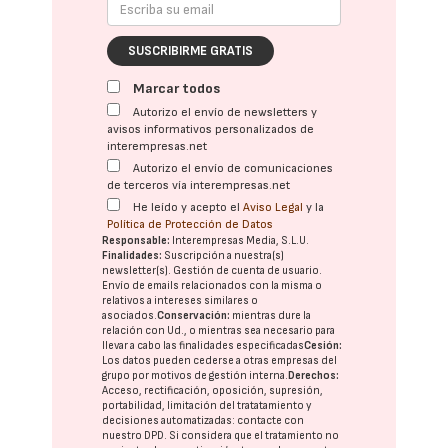
SUSCRIBIRME GRATIS
Marcar todos
Autorizo el envío de newsletters y
avisos informativos personalizados de
interempresas.net
Autorizo el envío de comunicaciones
de terceros vía interempresas.net
He leído y acepto el
Aviso Legal
y la
Política de Protección de Datos
Responsable:
Interempresas Media, S.L.U.
Finalidades:
Suscripción a nuestra(s)
newsletter(s). Gestión de cuenta de usuario.
Envío de emails relacionados con la misma o
relativos a intereses similares o
asociados.
Conservación:
mientras dure la
relación con Ud., o mientras sea necesario para
llevar a cabo las finalidades especificadas
Cesión:
Los datos pueden cederse a otras
empresas del
grupo
por motivos de gestión interna.
Derechos:
Acceso, rectificación, oposición, supresión,
portabilidad, limitación del tratatamiento y
decisiones automatizadas:
contacte con
nuestro DPD
. Si considera que el tratamiento no