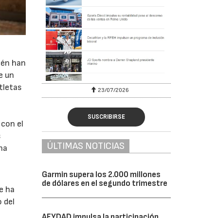
ién han
e un
atletas
23/07/2026
30/07/2026
SUSCRIBIRSE
 con el
s
ÚLTIMAS NOTICIAS
na
Garmin supera los 2.000 millones
de dólares en el segundo trimestre
e ha
 del
AFYDAD impulsa la participación