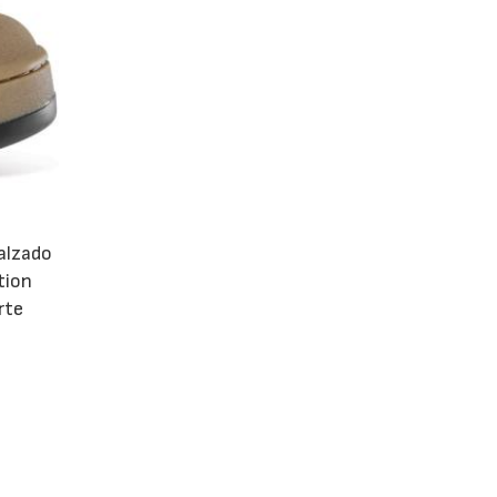
calzado
tion
rte