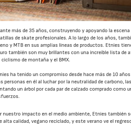
urante más de 35 años, construyendo y apoyando la escena
tillas de skate profesionales. A lo largo de los años, tamb
reno y MTB en sus amplias líneas de productos. Etnies tien
uturo también son muy brillantes con una increíble lista de 
7/2026
30/07/2026
 el ciclismo de montaña y el BMX.
Etnies ha tenido un compromiso desde hace más de 10 años
 personas en él al luchar por la neutralidad de carbono, la
plantando un árbol por cada par de calzado comprado como u
sfuerzos.
r nuestro impacto en el medio ambiente, Etnies también s
alta calidad, vegano reciclado, y este verano ve el regreso