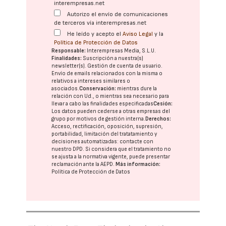
interempresas.net
Autorizo el envío de comunicaciones
de terceros vía interempresas.net
He leído y acepto el
Aviso Legal
y la
Política de Protección de Datos
Responsable:
Interempresas Media, S.L.U.
Finalidades:
Suscripción a nuestra(s)
newsletter(s). Gestión de cuenta de usuario.
Envío de emails relacionados con la misma o
relativos a intereses similares o
asociados.
Conservación:
mientras dure la
relación con Ud., o mientras sea necesario para
llevar a cabo las finalidades especificadas
Cesión:
Los datos pueden cederse a otras
empresas del
grupo
por motivos de gestión interna.
Derechos:
Acceso, rectificación, oposición, supresión,
portabilidad, limitación del tratatamiento y
decisiones automatizadas:
contacte con
nuestro DPD
. Si considera que el tratamiento no
se ajusta a la normativa vigente, puede presentar
reclamación ante la
AEPD
.
Más información:
Política de Protección de Datos