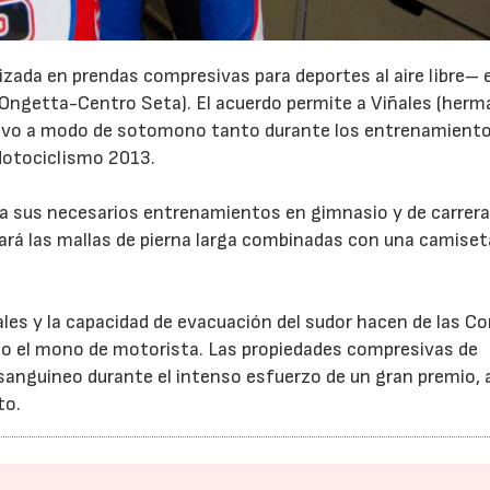
zada en prendas compresivas para deportes al aire libre– 
s (Ongetta-Centro Seta). El acuerdo permite a Viñales (her
eevo a modo de sotomono tanto durante los entrenamient
Motociclismo 2013.
23/07/2026
30/07/2026
a sus necesarios entrenamientos en gimnasio y de carrera 
eará las mallas de pierna larga combinadas con una camiset
iales y la capacidad de evacuación del sudor hacen de las C
jo el mono de motorista. Las propiedades compresivas de
 sanguineo durante el intenso esfuerzo de un gran premio,
to.