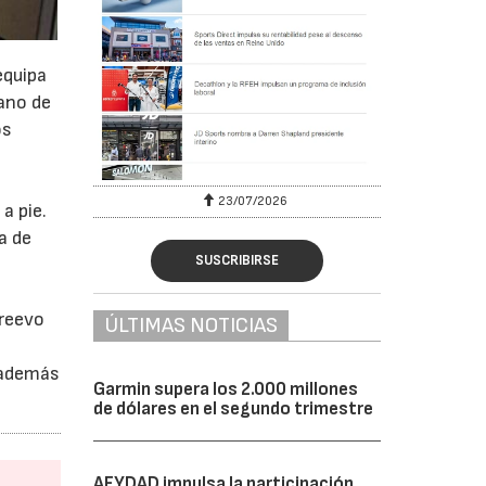
equipa
mano de
os
23/07/2026
a pie.
a de
SUSCRIBIRSE
oreevo
ÚLTIMAS NOTICIAS
 además
Garmin supera los 2.000 millones
de dólares en el segundo trimestre
AFYDAD impulsa la participación