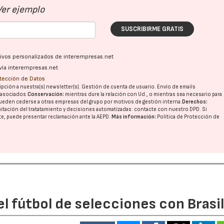
Ver ejemplo
SUSCRIBIRME GRATIS
ativos personalizados de interempresas.net
vía interempresas.net
otección de Datos
pción a nuestra(s) newsletter(s). Gestión de cuenta de usuario. Envío de emails
o asociados.
Conservación:
mientras dure la relación con Ud., o mientras sea necesario para
ueden cederse a otras
empresas del grupo
por motivos de gestión interna.
Derechos:
imitación del tratatamiento y decisiones automatizadas:
contacte con nuestro DPD
. Si
nte, puede presentar reclamación ante la
AEPD
.
Más información:
Política de Protección de
l fútbol de selecciones con Brasi