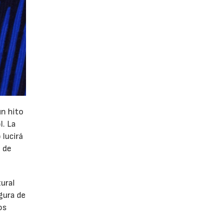
un hito
l. La
 lucirá
 de
tural
gura de
os