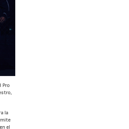
l Pro
estro,
a la
rmite
en el