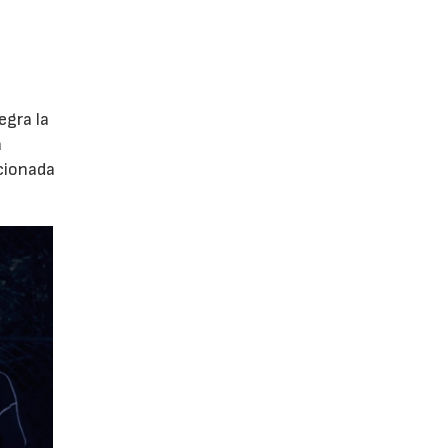
egra la
a
ccionada