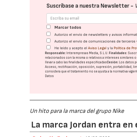
Suscríbase a nuestra Newsletter -
Marcar todos
Autorizo el envío de newsletters y avisos inform
Autorizo el envío de comunicaciones de terceros 
He leído y acepto el
Aviso Legal
y la
Política de Pr
Responsable:
Interempresas Media, S.L.U.
Finalidades:
Suscri
relacionados con la misma o relativos a intereses similares 
llevar a cabo las finalidades especificadas
Cesión:
Los datos p
Acceso, rectificación, oposición, supresión, portabilidad, l
considera que el tratamiento no se ajusta a la normativa vige
Datos
Un hito para la marca del grupo Nike
La marca Jordan entra en e