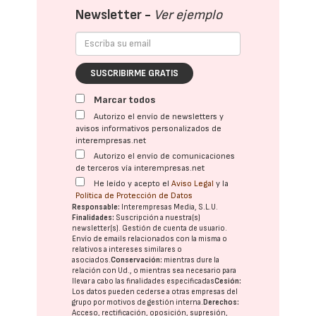
Newsletter -
Ver ejemplo
SUSCRIBIRME GRATIS
Marcar todos
Autorizo el envío de newsletters y
avisos informativos personalizados de
interempresas.net
Autorizo el envío de comunicaciones
de terceros vía interempresas.net
He leído y acepto el
Aviso Legal
y la
Política de Protección de Datos
Responsable:
Interempresas Media, S.L.U.
Finalidades:
Suscripción a nuestra(s)
newsletter(s). Gestión de cuenta de usuario.
Envío de emails relacionados con la misma o
relativos a intereses similares o
asociados.
Conservación:
mientras dure la
relación con Ud., o mientras sea necesario para
llevar a cabo las finalidades especificadas
Cesión:
Los datos pueden cederse a otras
empresas del
grupo
por motivos de gestión interna.
Derechos:
Acceso, rectificación, oposición, supresión,