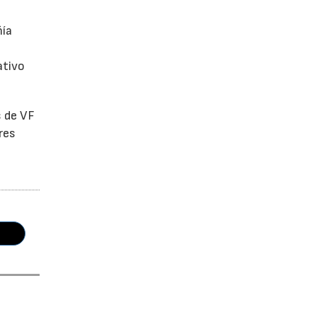
ñía
ativo
s de VF
res