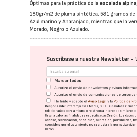
Óptimas para la práctica de la
escalada alpina
180gr/m2 de pluma sintética, 581 gramos de pe
Azul marino y Anaranjado, mientras que la ve
Morado, Negro o Azulado.
Suscríbase a nuestra Newsletter -
Marcar todos
Autorizo el envío de newsletters y avisos inform
Autorizo el envío de comunicaciones de terceros 
He leído y acepto el
Aviso Legal
y la
Política de Pr
Responsable:
Interempresas Media, S.L.U.
Finalidades:
Suscri
relacionados con la misma o relativos a intereses similares 
llevar a cabo las finalidades especificadas
Cesión:
Los datos p
Acceso, rectificación, oposición, supresión, portabilidad, l
considera que el tratamiento no se ajusta a la normativa vige
Datos