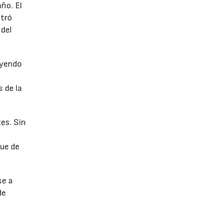
año. El
stró
 del
uyendo
 de la
es. Sin
fue de
se a
de