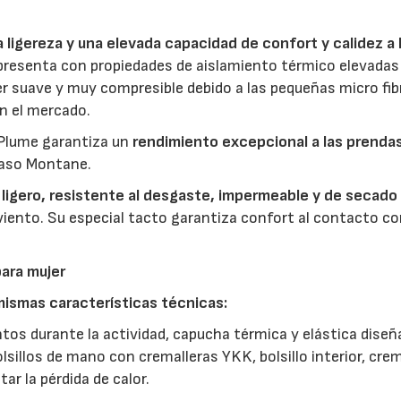
 ligereza y una elevada capacidad de confort y calidez a 
presenta con propiedades de aislamiento térmico elevadas
r suave y muy compresible debido a las pequeñas micro fib
n el mercado.
oPlume garantiza un
rendimiento excepcional a las prendas
caso Montane.
23/07/2026
30/07/2026
s
ligero, resistente al desgaste, impermeable y de secado
iento. Su especial tacto garantiza confort al contacto co
para mujer
mismas características técnicas:
ntos durante la actividad, capucha térmica y elástica dise
lsillos de mano con cremalleras YKK, bolsillo interior, crem
ar la pérdida de calor.