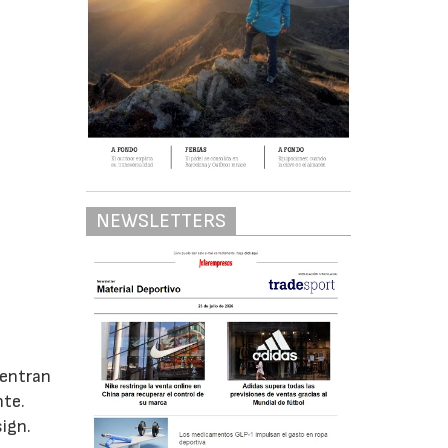
NEWSLETTERS
entran
nte.
ign.