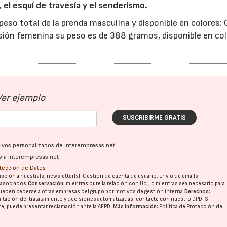
, el esquí de travesía y el senderismo.
so total de la prenda masculina y disponible en colores: G
rsión femenina su peso es de 388 gramos, disponible en col
Ver ejemplo
SUSCRIBIRME GRATIS
ativos personalizados de interempresas.net
vía interempresas.net
otección de Datos
pción a nuestra(s) newsletter(s). Gestión de cuenta de usuario. Envío de emails
o asociados.
Conservación:
mientras dure la relación con Ud., o mientras sea necesario para
ueden cederse a otras
empresas del grupo
por motivos de gestión interna.
Derechos:
imitación del tratatamiento y decisiones automatizadas:
contacte con nuestro DPD
. Si
nte, puede presentar reclamación ante la
AEPD
.
Más información:
Política de Protección de