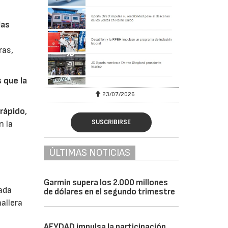
las
ras,
 que la
23/07/2026
 rápido
,
SUSCRIBIRSE
n la
ÚLTIMAS NOTICIAS
Garmin supera los 2.000 millones
ñada
de dólares en el segundo trimestre
allera
AFYDAD impulsa la participación