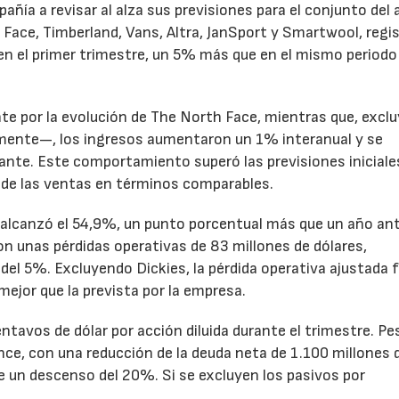
pañía a revisar al alza sus previsiones para el conjunto del 
Face, Timberland, Vans, Altra, JanSport y Smartwool, regi
en el primer trimestre, un 5% más que en el mismo periodo
te por la evolución de The North Face, mientras que, excl
emente—, los ingresos aumentaron un 1% interanual y se
nte. Este comportamiento superó las previsiones iniciales
 de las ventas en términos comparables.
to alcanzó el 54,9%, un punto porcentual más que un año ant
n unas pérdidas operativas de 83 millones de dólares,
el 5%. Excluyendo Dickies, la pérdida operativa ajustada 
mejor que la prevista por la empresa.
ntavos de dólar por acción diluida durante el trimestre. Pe
ance, con una reducción de la deuda neta de 1.100 millones 
ne un descenso del 20%. Si se excluyen los pasivos por