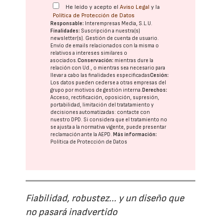
He leído y acepto el
Aviso Legal
y la
Política de Protección de Datos
Responsable:
Interempresas Media, S.L.U.
Finalidades:
Suscripción a nuestra(s)
newsletter(s). Gestión de cuenta de usuario.
Envío de emails relacionados con la misma o
relativos a intereses similares o
asociados.
Conservación:
mientras dure la
relación con Ud., o mientras sea necesario para
llevar a cabo las finalidades especificadas
Cesión:
Los datos pueden cederse a otras
empresas del
grupo
por motivos de gestión interna.
Derechos:
Acceso, rectificación, oposición, supresión,
portabilidad, limitación del tratatamiento y
decisiones automatizadas:
contacte con
nuestro DPD
. Si considera que el tratamiento no
se ajusta a la normativa vigente, puede presentar
reclamación ante la
AEPD
.
Más información:
Política de Protección de Datos
Fiabilidad, robustez... y un diseño que
no pasará inadvertido