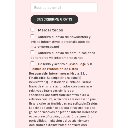
SUSCRIBIRME GRATIS
Marcar todos
Autorizo el envío de newsletters y
avisos informativos personalizados de
interempresas.net
Autorizo el envío de comunicaciones
de terceros vía interempresas.net
He leído y acepto el
Aviso Legal
y la
Política de Protección de Datos
Responsable:
Interempresas Media, S.L.U.
Finalidades:
Suscripción a nuestra(s)
newsletter(s). Gestión de cuenta de usuario.
Envío de emails relacionados con la misma o
relativos a intereses similares o
asociados.
Conservación:
mientras dure la
relación con Ud., o mientras sea necesario para
llevar a cabo las finalidades especificadas
Cesión:
Los datos pueden cederse a otras
empresas del
grupo
por motivos de gestión interna.
Derechos:
Acceso, rectificación, oposición, supresión,
portabilidad, limitación del tratatamiento y
decisiones automatizadas:
contacte con