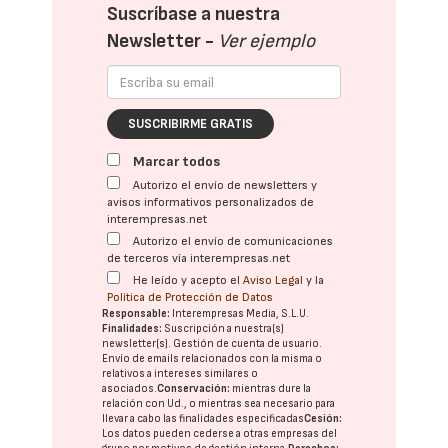
Suscríbase a nuestra
Newsletter -
Ver ejemplo
SUSCRIBIRME GRATIS
Marcar todos
Autorizo el envío de newsletters y
avisos informativos personalizados de
interempresas.net
Autorizo el envío de comunicaciones
de terceros vía interempresas.net
He leído y acepto el
Aviso Legal
y la
Política de Protección de Datos
Responsable:
Interempresas Media, S.L.U.
Finalidades:
Suscripción a nuestra(s)
newsletter(s). Gestión de cuenta de usuario.
Envío de emails relacionados con la misma o
relativos a intereses similares o
asociados.
Conservación:
mientras dure la
relación con Ud., o mientras sea necesario para
llevar a cabo las finalidades especificadas
Cesión:
Los datos pueden cederse a otras
empresas del