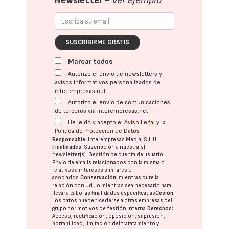
Newsletter -
Ver ejemplo
SUSCRIBIRME GRATIS
Marcar todos
Autorizo el envío de newsletters y
avisos informativos personalizados de
interempresas.net
Autorizo el envío de comunicaciones
de terceros vía interempresas.net
He leído y acepto el
Aviso Legal
y la
Política de Protección de Datos
Responsable:
Interempresas Media, S.L.U.
Finalidades:
Suscripción a nuestra(s)
newsletter(s). Gestión de cuenta de usuario.
Envío de emails relacionados con la misma o
relativos a intereses similares o
asociados.
Conservación:
mientras dure la
relación con Ud., o mientras sea necesario para
llevar a cabo las finalidades especificadas
Cesión:
Los datos pueden cederse a otras
empresas del
grupo
por motivos de gestión interna.
Derechos:
Acceso, rectificación, oposición, supresión,
portabilidad, limitación del tratatamiento y