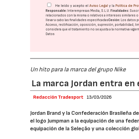
He leído y acepto el
Aviso Legal
y la
Política de Pr
Responsable:
Interempresas Media, S.L.U.
Finalidades:
Suscri
relacionados con la misma o relativos a intereses similares 
llevar a cabo las finalidades especificadas
Cesión:
Los datos p
Acceso, rectificación, oposición, supresión, portabilidad, l
considera que el tratamiento no se ajusta a la normativa vige
Datos
Un hito para la marca del grupo Nike
La marca Jordan entra en e
Redacción Tradesport
13/03/2026
Jordan Brand y la Confederación Brasileña de
el logo Jumpman a la equipación de una fede
equipación de la Seleção y una colección glo