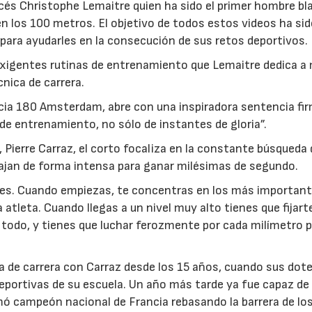
ncés Christophe Lemaitre quien ha sido el primer hombre bl
en los 100 metros. El objetivo de todos estos videos ha si
 para ayudarles en la consecución de sus retos deportivos.
exigentes rutinas de entrenamiento que Lemaitre dedica a 
nica de carrera.
cia 180 Amsterdam, abre con una inspiradora sentencia fi
 de entrenamiento, no sólo de instantes de gloria”.
23/07/2026
30/07/2026
 Pierre Carraz, el corto focaliza en la constante búsqueda 
bajan de forma intensa para ganar milésimas de segundo.
les. Cuando empiezas, te concentras en los más important
atleta. Cuando llegas a un nivel muy alto tienes que fijarte
 todo, y tienes que luchar ferozmente por cada milímetro 
 de carrera con Carraz desde los 15 años, cuando sus dote
eportivas de su escuela. Un año más tarde ya fue capaz de 
mó campeón nacional de Francia rebasando la barrera de lo