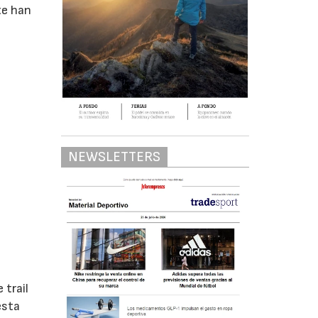
te han
NEWSLETTERS
 trail
esta