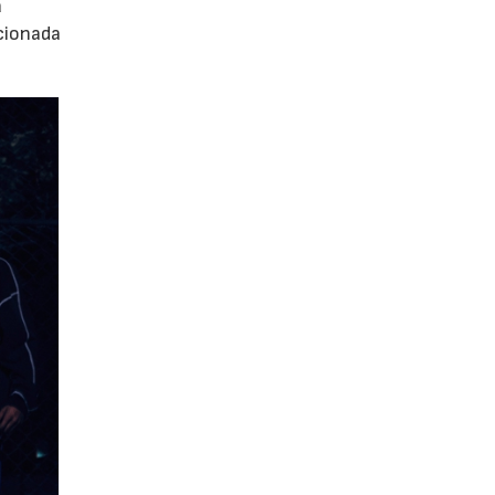
a
ccionada