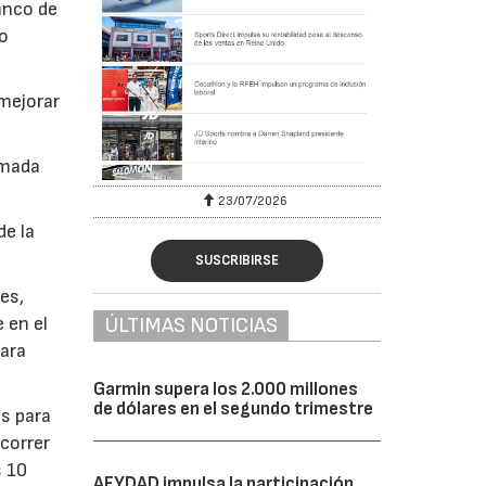
anco de
do
mejorar
rmada
23/07/2026
de la
SUSCRIBIRSE
es,
ÚLTIMAS NOTICIAS
 en el
para
Garmin supera los 2.000 millones
de dólares en el segundo trimestre
s para
correr
s 10
AFYDAD impulsa la participación