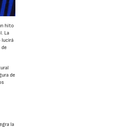
un hito
l. La
 lucirá
 de
tural
gura de
os
egra la