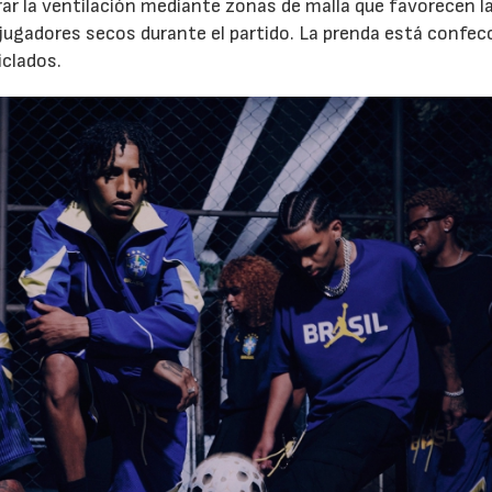
ar la ventilación mediante zonas de malla que favorecen l
s jugadores secos durante el partido. La prenda está confe
iclados.