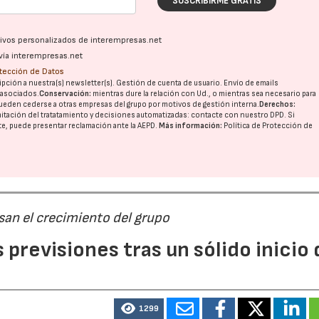
SUSCRIBIRME GRATIS
ativos personalizados de interempresas.net
vía interempresas.net
otección de Datos
pción a nuestra(s) newsletter(s). Gestión de cuenta de usuario. Envío de emails
o asociados.
Conservación:
mientras dure la relación con Ud., o mientras sea necesario para
ueden cederse a otras
empresas del grupo
por motivos de gestión interna.
Derechos:
imitación del tratatamiento y decisiones automatizadas:
contacte con nuestro DPD
. Si
nte, puede presentar reclamación ante la
AEPD
.
Más información:
Política de Protección de
san el crecimiento del grupo
previsiones tras un sólido inicio 
1299