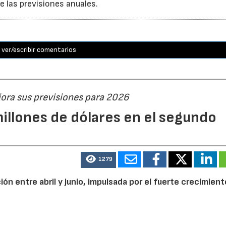
 las previsiones anuales.
ver/escribir comentarios
jora sus previsiones para 2026
illones de dólares en el segundo
1279
n entre abril y junio, impulsada por el fuerte crecimient
 resultados del primer semestre, Garmin eleva su previsión 
en ingresos.