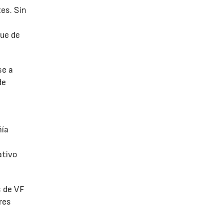
es. Sin
fue de
se a
de
ñía
ativo
s de VF
res