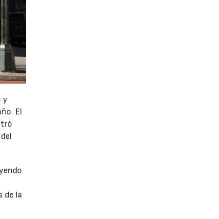
 y
año. El
stró
 del
uyendo
 de la