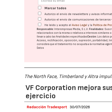
Marcar todos
Autorizo el envío de newsletters y avisos inform
Autorizo el envío de comunicaciones de terceros 
He leído y acepto el
Aviso Legal
y la
Política de Pr
Responsable:
Interempresas Media, S.L.U.
Finalidades:
Suscri
relacionados con la misma o relativos a intereses similares 
llevar a cabo las finalidades especificadas
Cesión:
Los datos p
Acceso, rectificación, oposición, supresión, portabilidad, l
considera que el tratamiento no se ajusta a la normativa vige
Datos
The North Face, Timberland y Altra impul
VF Corporation mejora sus 
ejercicio
Redacción Tradesport
30/07/2026