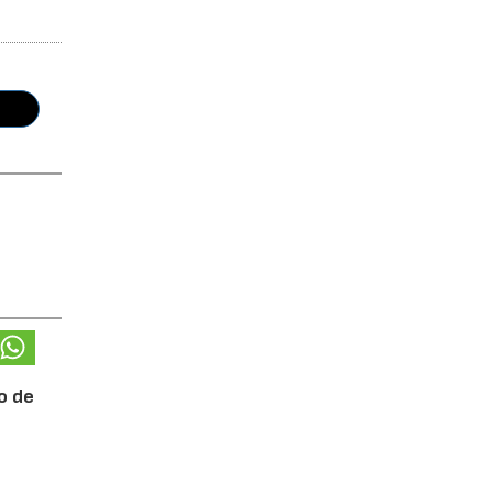
o de
anual