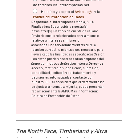
de terceros vía interempresas.net
He leído y acepto el
Aviso Legal
y la
Política de Protección de Datos
Responsable:
Interempresas Media, S.L.U.
Finalidades:
Suscripción a nuestra(s)
newsletter(s). Gestión de cuenta de usuario.
Envío de emails relacionados con la misma o
relativos a intereses similares o
asociados.
Conservación:
mientras dure la
relación con Ud., o mientras sea necesario para
llevar a cabo las finalidades especificadas
Cesión:
Los datos pueden cederse a otras
empresas del
grupo
por motivos de gestión interna.
Derechos:
Acceso, rectificación, oposición, supresión,
portabilidad, limitación del tratatamiento y
decisiones automatizadas:
contacte con
nuestro DPD
. Si considera que el tratamiento no
se ajusta a la normativa vigente, puede presentar
reclamación ante la
AEPD
.
Más información:
Política de Protección de Datos
The North Face, Timberland y Altra